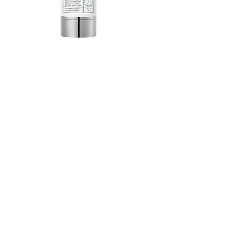
[VT Cosmetics] Reedle Shot 700
Esaurito