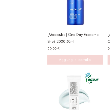
Vista rapida
[Medicube] One Day Exosome
[
Shot 2000 30ml
C
Prezzo
P
29,99 €
2
Aggiungi al carrello