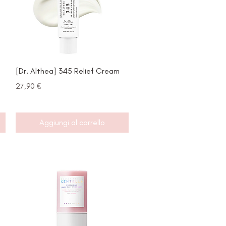
Vista rapida
[Dr. Althea] 345 Relief Cream
Prezzo
27,90 €
Aggiungi al carrello