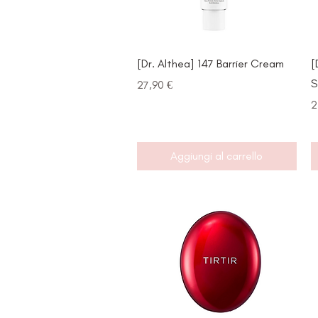
Vista rapida
[Dr. Althea] 147 Barrier Cream
[
S
Prezzo
27,90 €
P
2
Aggiungi al carrello