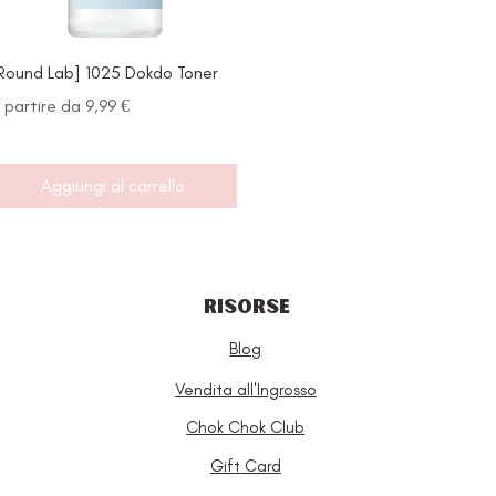
Vista rapida
Round Lab] 1025 Dokdo Toner
rezzo scontato
 partire da
9,99 €
Aggiungi al carrello
RISORSE
Blog
Vendita all'Ingrosso
Chok Chok Club
Gift Card