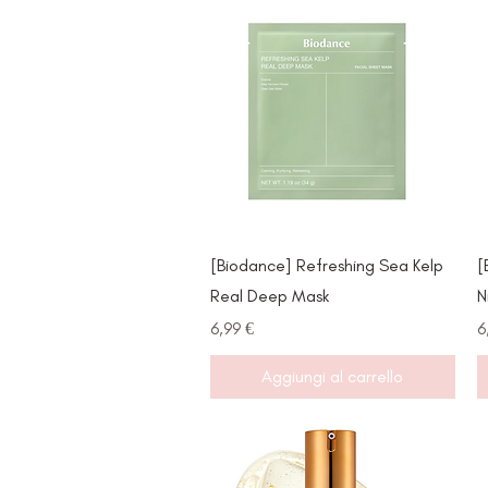
Vista rapida
[Biodance] Refreshing Sea Kelp
[
Real Deep Mask
N
Prezzo
P
6,99 €
6
Aggiungi al carrello