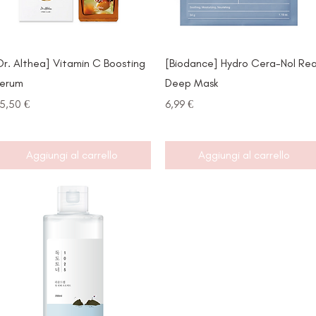
Vista rapida
Vista rapida
Dr. Althea] Vitamin C Boosting
[Biodance] Hydro Cera-Nol Rea
erum
Deep Mask
rezzo
Prezzo
5,50 €
6,99 €
Aggiungi al carrello
Aggiungi al carrello