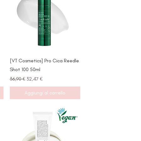
Vista rapida
[VT Cosmetics] Pro Cica Reedle
Shot 100 50ml
Prezzo regolare
Prezzo scontato
36,90 €
32,47 €
Aggiungi al carrello