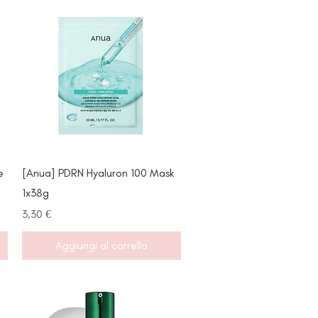
Vista rapida
e
[Anua] PDRN Hyaluron 100 Mask
1x38g
Prezzo
3,30 €
Aggiungi al carrello