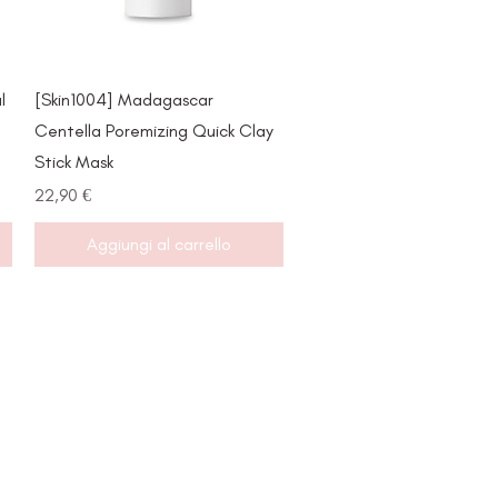
Vista rapida
l
[Skin1004] Madagascar
Centella Poremizing Quick Clay
Stick Mask
Prezzo
22,90 €
Aggiungi al carrello