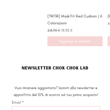
Vista rapida
[TIRTIR] Mask Fit Red Cushion | 6
[
Colorazioni
P
A
Prezzo regolare
Prezzo scontato
24,90 €
19,92 €
Aggiungi al carrello
NEWSLETTER CHOK CHOK LAB
Vuoi rimanere aggiornato? Iscriviti alla newsletter e
approfitta del 10% di sconto sul tuo primo acquisto!
Email