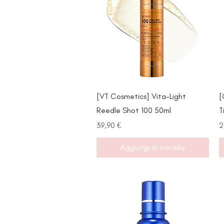
Vista rapida
[VT Cosmetics] Vita-Light
[
Reedle Shot 100 50ml
T
Prezzo
P
39,90 €
2
Aggiungi al carrello