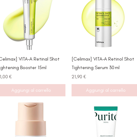
Vista rapida
Vista rapida
Celimax] VITA‑A Retinal Shot
[Celimax] VITA‑A Retinol Shot
ightening Booster 15ml
Tightening Serum 30 ml
rezzo
Prezzo
1,00 €
21,90 €
Aggiungi al carrello
Aggiungi al carrello