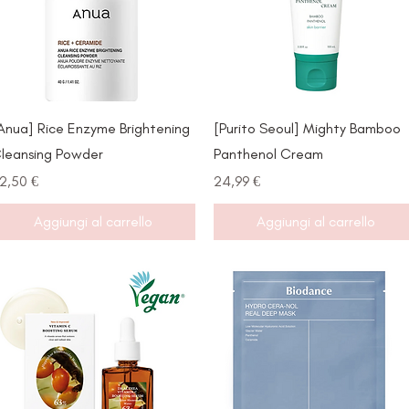
Vista rapida
Vista rapida
Anua] Rice Enzyme Brightening
[Purito Seoul] Mighty Bamboo
leansing Powder
Panthenol Cream
rezzo
Prezzo
2,50 €
24,99 €
Aggiungi al carrello
Aggiungi al carrello