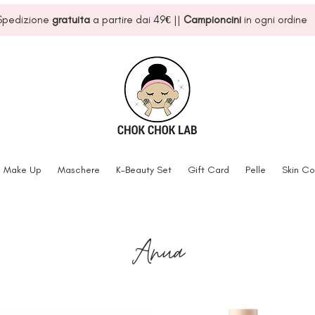
Spedizione
gratuita
a partire dai 49
€
||
Campioncini
in ogni ordine
Make Up
Maschere
K-Beauty Set
Gift Card
Pelle
Skin Co
Anua