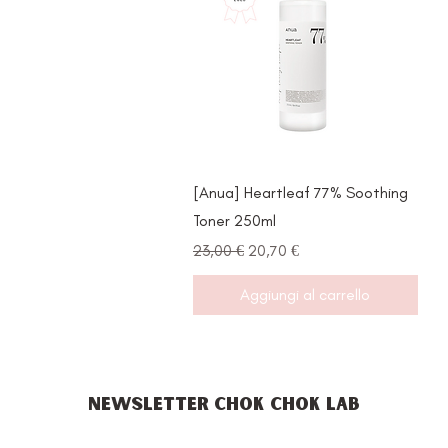
Vista rapida
[Anua] Heartleaf 77% Soothing
Toner 250ml
Prezzo regolare
Prezzo scontato
23,00 €
20,70 €
Aggiungi al carrello
NEWSLETTER CHOK CHOK LAB