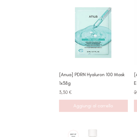
Vista rapida
[Anua] PDRN Hyaluron 100 Mask
[
1x38g
E
Prezzo
P
3,30 €
2
Aggiungi al carrello