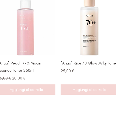
Vista rapida
Vista rapida
Anua] Peach 77% Niacin
[Anua] Rice 70 Glow Milky Tone
ssence Toner 250ml
Prezzo
25,00 €
rezzo regolare
Prezzo scontato
5,00 €
20,00 €
Aggiungi al carrello
Aggiungi al carrello