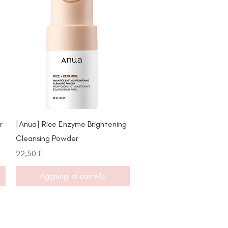
Vista rapida
r
[Anua] Rice Enzyme Brightening
Cleansing Powder
Prezzo
22,50 €
Aggiungi al carrello