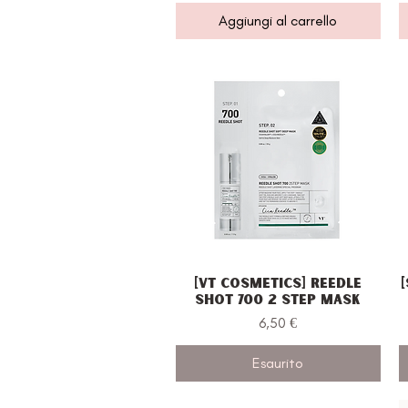
Aggiungi al carrello
[VT Cosmetics] Reedle
Vista rapida
Shot 700 2 Step Mask
Prezzo
6,50 €
Esaurito