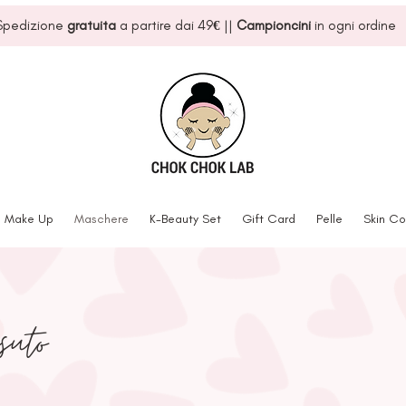
Spedizione
gratuita
a partire dai 49
€
||
Campioncini
in ogni ordine
Make Up
Maschere
K-Beauty Set
Gift Card
Pelle
Skin Co
suto