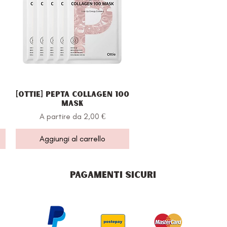
[Ottie] Pepta Collagen 100
Vista rapida
Mask
Prezzo scontato
A partire da
2,00 €
Aggiungi al carrello
PAGAMENTI SICURI