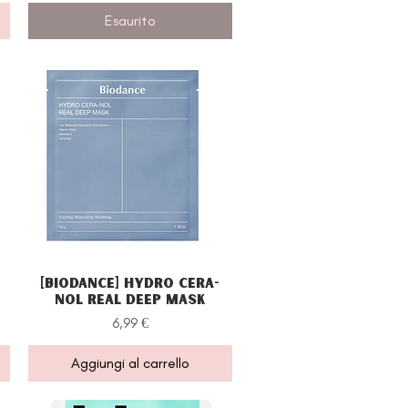
Esaurito
[Biodance] Hydro Cera-
Vista rapida
Nol Real Deep Mask
Prezzo
6,99 €
Aggiungi al carrello