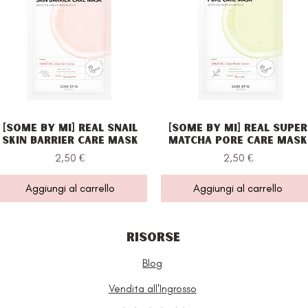
[Some By Mi] Real Snail
[Some By Mi] Real Super
Vista rapida
Vista rapida
Skin Barrier Care Mask
Matcha Pore Care Mask
Prezzo
Prezzo
2,50 €
2,50 €
Aggiungi al carrello
Aggiungi al carrello
RISORSE
Blog
Vendita all'Ingrosso