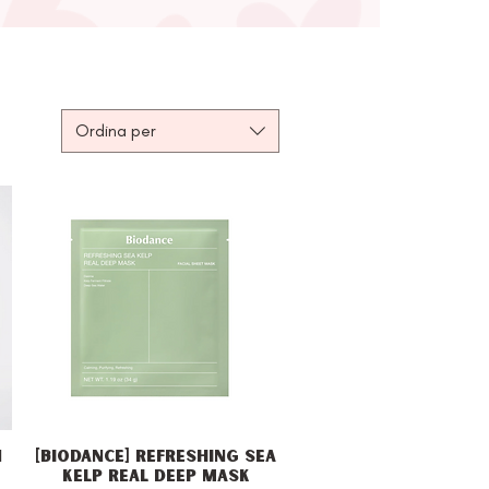
Ordina per
N
[Biodance] Refreshing Sea
Vista rapida
Kelp Real Deep Mask