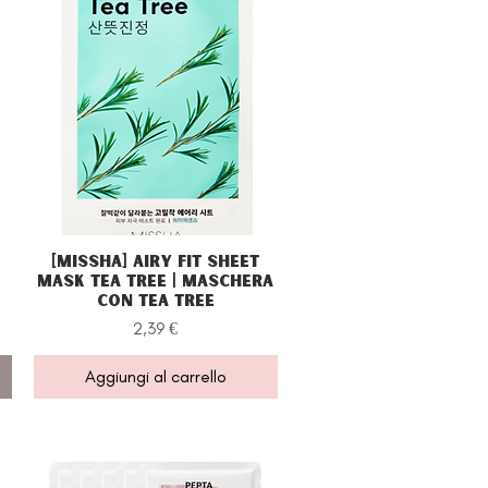
[Missha] Airy Fit Sheet
Vista rapida
Mask Tea Tree | Maschera
con Tea Tree
Prezzo
2,39 €
Aggiungi al carrello