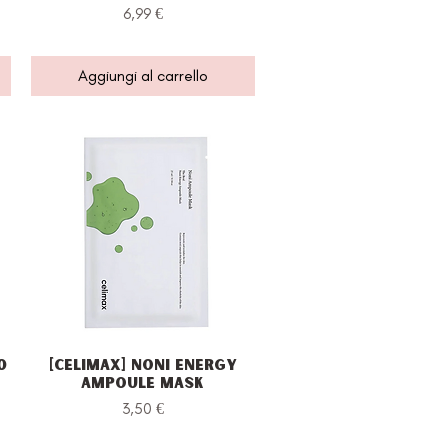
Prezzo
6,99 €
Aggiungi al carrello
0
[Celimax] Noni Energy
Vista rapida
Ampoule Mask
Prezzo
3,50 €