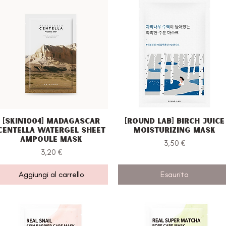
[Skin1004] Madagascar
[Round Lab] Birch Juice
Vista rapida
Vista rapida
Centella Watergel Sheet
Moisturizing Mask
Ampoule Mask
Prezzo
3,50 €
Prezzo
3,20 €
Aggiungi al carrello
Esaurito