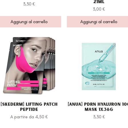
21ml
Prezzo
3,30 €
Prezzo
3,00 €
Aggiungi al carrello
Aggiungi al carrello
[Skederm] Lifting Patch
[Anua] PDRN Hyaluron 10
Vista rapida
Vista rapida
Peptide
Mask 1x38g
Prezzo scontato
Prezzo
A partire da
4,50 €
3,30 €