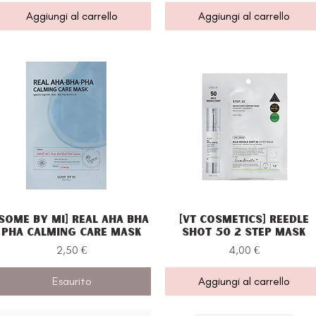
Aggiungi al carrello
Aggiungi al carrello
[Some By Mi] Real AHA BHA
[VT Cosmetics] Reedle
Vista rapida
Vista rapida
PHA Calming Care Mask
Shot 50 2 Step Mask
Prezzo
Prezzo
2,50 €
4,00 €
Esaurito
Aggiungi al carrello