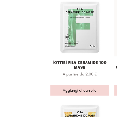
[Ottie] Fila Ceramide 100
Vista rapida
Mask
Prezzo scontato
A partire da
2,00 €
Aggiungi al carrello