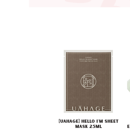
[Uahage] Hello I'm Sheet
Vista rapida
Mask 25ml
E