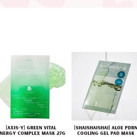
[Axis-Y] Green Vital
[Shaishaishai] Aloe PDR
Vista rapida
Vista rapida
nergy Complex Mask 27g
Cooling Gel Pad Mask