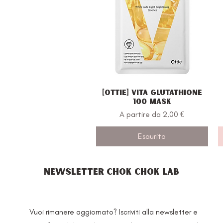
[Ottie] Vita Glutathione
Vista rapida
100 Mask
Prezzo scontato
A partire da
2,00 €
Esaurito
NEWSLETTER CHOK CHOK LAB
Vuoi rimanere aggiornato? Iscriviti alla newsletter e