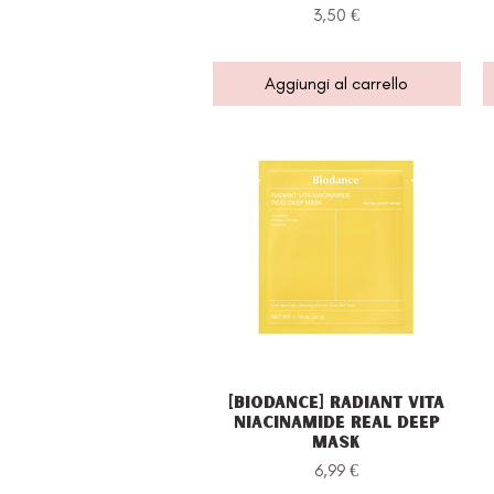
Prezzo
3,50 €
Aggiungi al carrello
[Biodance] Radiant Vita
Vista rapida
Niacinamide Real Deep
Mask
Prezzo
6,99 €