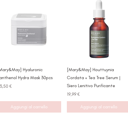
Vista rapida
Vista rapida
Mary&May] Hyaluronic
[Mary&May] Houttuynia
anthenol Hydra Mask 30pcs
Cordata + Tea Tree Serum |
Siero Lenitivo Purificante
rezzo
3,50 €
Prezzo
19,99 €
Aggiungi al carrello
Aggiungi al carrello