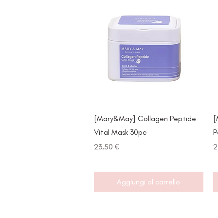
Vista rapida
[Mary&May] Collagen Peptide
[
Vital Mask 30pc
P
Prezzo
P
23,50 €
2
Aggiungi al carrello