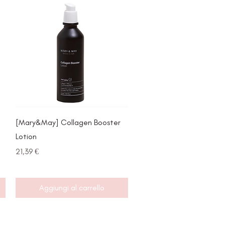
Vista rapida
[Mary&May] Collagen Booster
Lotion
Prezzo
21,39 €
Aggiungi al carrello