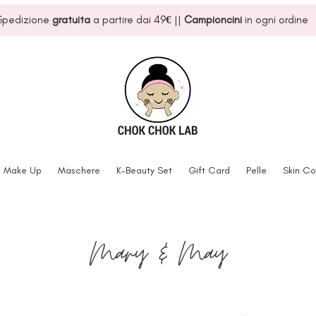
Spedizione
gratuita
a partire dai 49
€
||
Campioncini
in ogni ordine
Make Up
Maschere
K-Beauty Set
Gift Card
Pelle
Skin Co
Mary & May