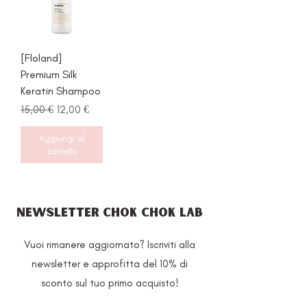
[Floland]
Premium Silk
Keratin Shampoo
Prezzo regolare
Prezzo scontato
15,00 €
12,00 €
Aggiungi al
carrello
NEWSLETTER CHOK CHOK LAB
Vuoi rimanere aggiornato? Iscriviti alla
newsletter e approfitta del 10% di
sconto sul tuo primo acquisto!