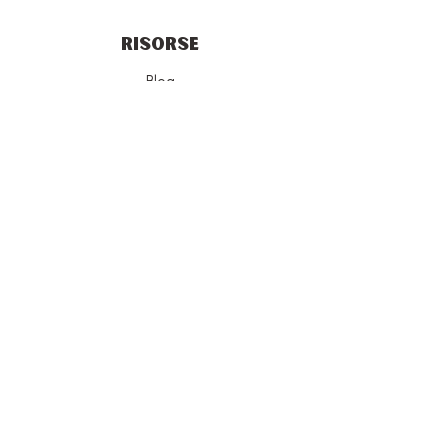
RISORSE
Blog
Vendita all'Ingrosso
Chok Chok Club
Gift Card
Termini e Condizioni
Spedizioni
Privacy Policy
Diritto di recesso
CONTATTI
Chi siamo