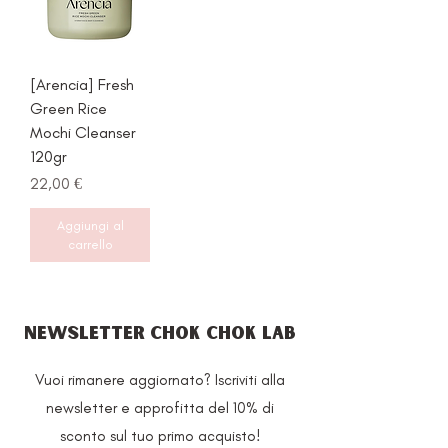
[Arencia] Fresh
Green Rice
Mochi Cleanser
120gr
Prezzo
22,00 €
Aggiungi al
carrello
NEWSLETTER CHOK CHOK LAB
Vuoi rimanere aggiornato? Iscriviti alla
newsletter e approfitta del 10% di
sconto sul tuo primo acquisto!