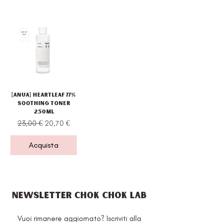
[Anua] Heartleaf 77%
Soothing Toner
250ml
Prezzo regolare
Prezzo scontato
23,00 €
20,70 €
Acquista
NEWSLETTER CHOK CHOK LAB
Vuoi rimanere aggiornato? Iscriviti alla