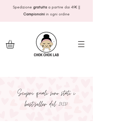
Spedizione
gratuita
a partire dai 49
€
||
Campioncini
in ogni ordine
Scopri quali sono stati i
best-seller del 2023!