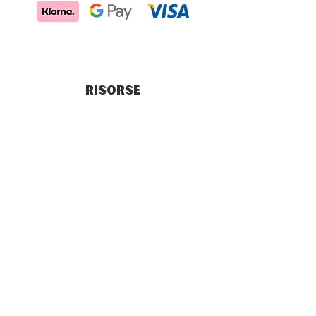
RISORSE
Blog
Vendita all'Ingrosso
Chok Chok Club
Gift Card
Termini e Condizioni
Spedizioni
Privacy Policy
Diritto di recesso