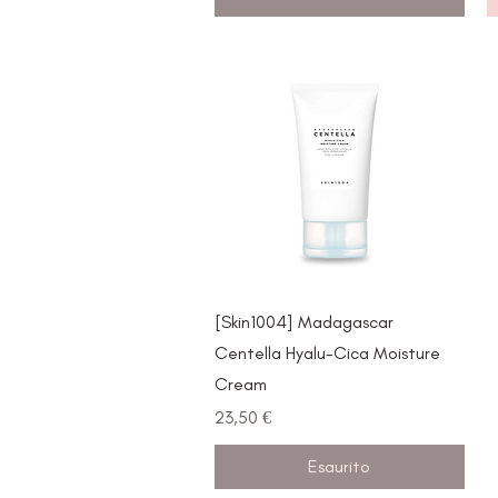
Vista rapida
[Skin1004] Madagascar
Centella Hyalu-Cica Moisture
Cream
Prezzo
23,50 €
Esaurito