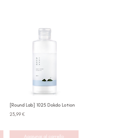
Vista rapida
[Round Lab] 1025 Dokdo Lotion
Prezzo
23,99 €
Aggiungi al carrello