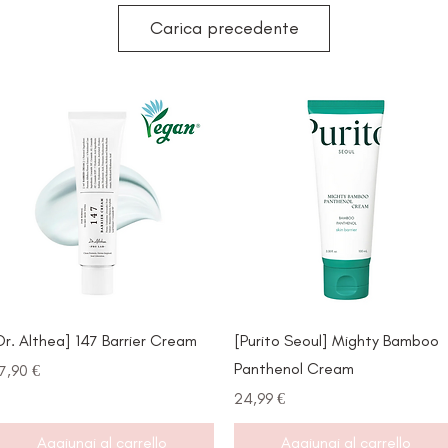
Carica precedente
Vista rapida
Vista rapida
Dr. Althea] 147 Barrier Cream
[Purito Seoul] Mighty Bamboo
Panthenol Cream
rezzo
7,90 €
Prezzo
24,99 €
Aggiungi al carrello
Aggiungi al carrello