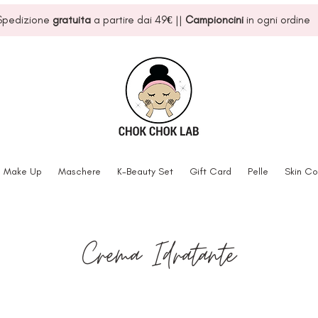
Spedizione
gratuita
a partire dai 49
€
||
Campioncini
in ogni ordine
Make Up
Maschere
K-Beauty Set
Gift Card
Pelle
Skin Co
Crema Idratante