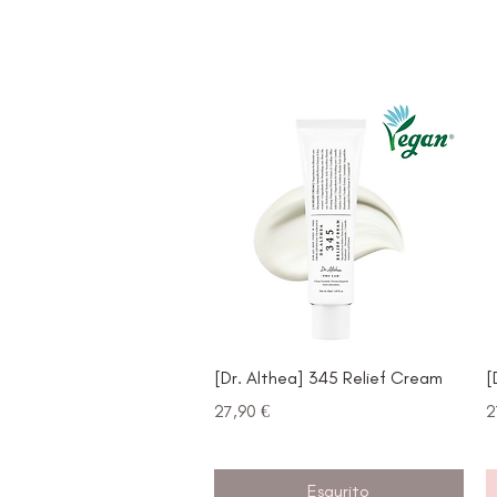
Vista rapida
[Dr. Althea] 345 Relief Cream
[
Prezzo
P
27,90 €
2
Esaurito