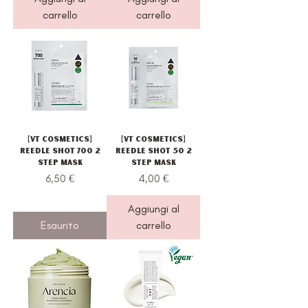
carrello
carrello
[VT Cosmetics]
[VT Cosmetics]
Reedle Shot 700 2
Reedle Shot 50 2
Step Mask
Step Mask
Prezzo
Prezzo
6,50 €
4,00 €
Aggiungi al
Esaurito
carrello