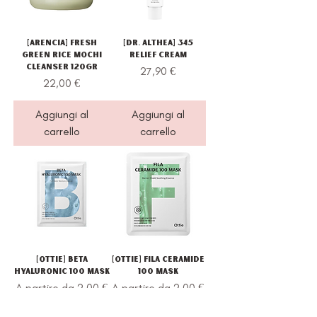
[Arencia] Fresh
[Dr. Althea] 345
Green Rice Mochi
Relief Cream
Cleanser 120gr
Prezzo
27,90 €
Prezzo
22,00 €
Aggiungi al
Aggiungi al
carrello
carrello
[Ottie] Beta
[Ottie] Fila Ceramide
Hyaluronic 100 Mask
100 Mask
Prezzo scontato
Prezzo scontato
A partire da
2,00 €
A partire da
2,00 €