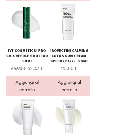
[VT Cosmetics] Pro
[Rovectin] Calming
Cica Reedle Shot 100
Lotus Sun Cream
50ml
SPF50+ PA++++ 50ml
Prezzo regolare
Prezzo scontato
Prezzo
36,90 €
32,47 €
25,00 €
Aggiungi al
Aggiungi al
carrello
carrello