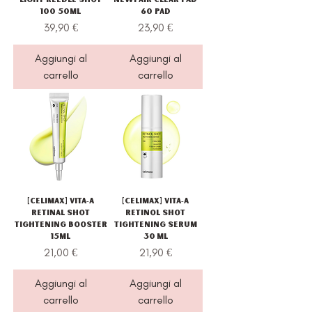
100 50ml
60 pad
Prezzo
Prezzo
39,90 €
23,90 €
Aggiungi al
Aggiungi al
carrello
carrello
[Celimax] VITA‑A
[Celimax] VITA‑A
Retinal Shot
Retinol Shot
Tightening Booster
Tightening Serum
15ml
30 ml
Prezzo
Prezzo
21,00 €
21,90 €
Aggiungi al
Aggiungi al
carrello
carrello