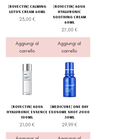
[Rovectin] Calming
[Rovectin] Aqua
Lotus Cream 60ml
Hyaluronic
Soothing Cream
Prezzo
23,00 €
60ml
Prezzo
27,00 €
Aggiungi al
Aggiungi al
carrello
carrello
[Rovectin] Aqua
[Medicube] One Day
Hyaluronic Essence
Exosome Shot 2000
100ml
30ml
Prezzo
Prezzo
21,00 €
29,99 €
Aggiungi al
Aggiungi al