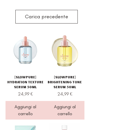
Carica precedente
[Slowpure]
[Slowpure]
Hydration Texture
Brightening Tone
Serum 50ml
Serum 50ml
Prezzo
Prezzo
24,99 €
24,99 €
Aggiungi al
Aggiungi al
carrello
carrello