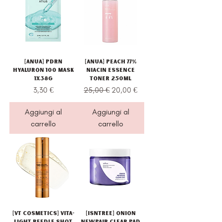
[Anua] PDRN
[Anua] Peach 77%
Hyaluron 100 Mask
Niacin Essence
1x38g
Toner 250ml
Prezzo
Prezzo regolare
Prezzo scontato
3,30 €
25,00 €
20,00 €
Aggiungi al
Aggiungi al
carrello
carrello
[VT Cosmetics] Vita-
[Isntree] Onion
Light Reedle Shot
Newpair Clear Pad