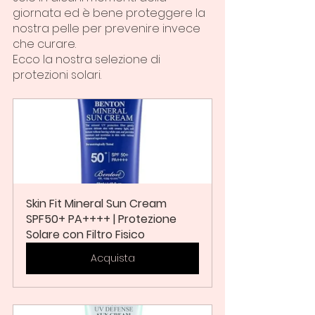
giornata ed è bene proteggere la 
nostra pelle per prevenire invece 
che curare.
Ecco la nostra selezione di 
protezioni solari.
Skin Fit Mineral Sun Cream  
SPF50+ PA++++ | Protezione 
Solare con Filtro Fisico
Acquista