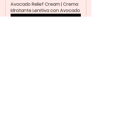
Avocado Relief Cream | Crema 
Idratante Lenitiva con Avocado
Acquista
Non dimenticare la pelle del corpo
Non dimentichiamoci del resto 
della nostra pelle che può subire il 
freddo, le docce più calde o lo 
sfregamento dei vestiti.
Utilizza una crema corpo e una 
crema mani con una certa 
regolarità per evitare spiacevoli 
inconvenienti come pelle 
disidratata, squamata o addirittura 
dolorante (come succede spesso 
con le mani).