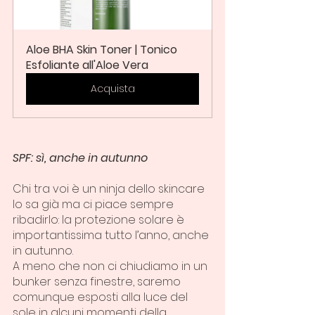
Aloe BHA Skin Toner | Tonico 
Esfoliante all'Aloe Vera
Acquista
SPF: sì, anche in autunno
Chi tra voi è un ninja dello skincare 
lo sa già ma ci piace sempre 
ribadirlo: la protezione solare è 
importantissima tutto l’anno, anche 
in autunno.
A meno che non ci chiudiamo in un 
bunker senza finestre, saremo 
comunque esposti alla luce del 
sole in alcuni momenti della 