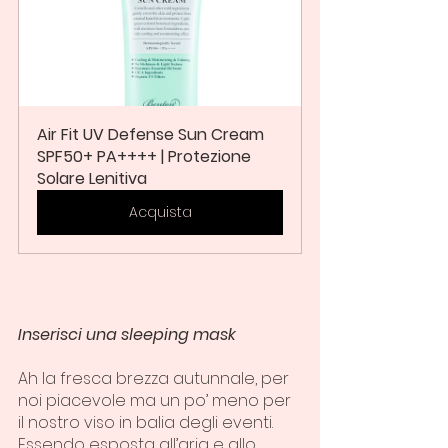
Air Fit UV Defense Sun Cream 
SPF50+ PA++++ | Protezione 
Solare Lenitiva
Acquista
Inserisci una sleeping mask
Ah la fresca brezza autunnale, per 
noi piacevole ma un po’ meno per 
il nostro viso in balia degli eventi.
Essendo esposta all’aria e allo 