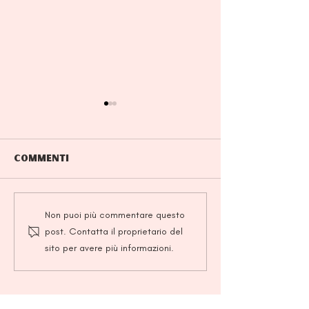
Commenti
K-Beauty 2025: i
Skincare co
Non puoi più commentare questo
trend che hanno
fermentata: c
post. Contatta il proprietario del
rinnovato la
perché fa ben
sito per avere più informazioni.
skincare coreana
pelle