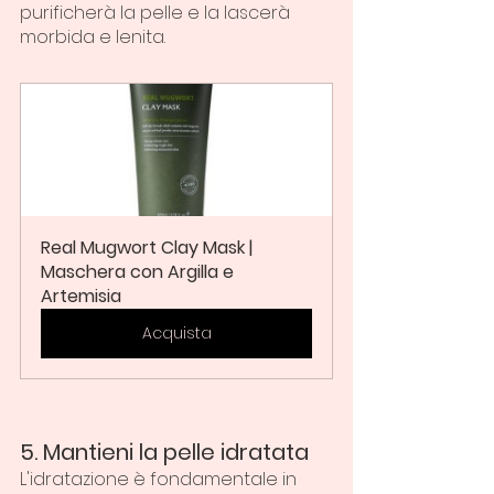
purificherà la pelle e la lascerà 
morbida e lenita.
Real Mugwort Clay Mask | 
Maschera con Argilla e 
Artemisia
Acquista
5. Mantieni la pelle idratata
L'idratazione è fondamentale in 