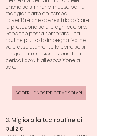
mesi estivi per tutti i tipi di pelle, 
anche se si rimane in casa per la 
maggior parte del tempo.
La verità è che dovresti riapplicare 
la protezione solare ogni due ore. 
Sebbene possa sembrare una 
routine piuttosto impegnativa, ne 
vale assolutamente la pena se si 
tengono in considerazione tutti i 
pericoli dovuti all'esposizione al 
sole.
SCOPRI LE NOSTRE CREME SOLARI
3. Migliora la tua routine di 
pulizia
Fare la doppia detersione, con un 