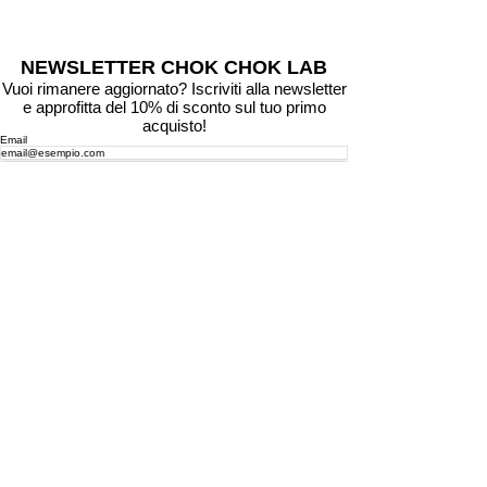
skincare coreana
perché fa bene alla pelle
Corea
skincare coreana
perché fa bene alla pelle
Corea
skincare coreana
NEWSLETTER CHOK CHOK LAB
Vuoi rimanere aggiornato? Iscriviti alla newsletter
e approfitta del 10% di sconto sul tuo primo
acquisto!
Email
Iscriviti
PAGAMENTI SICURI