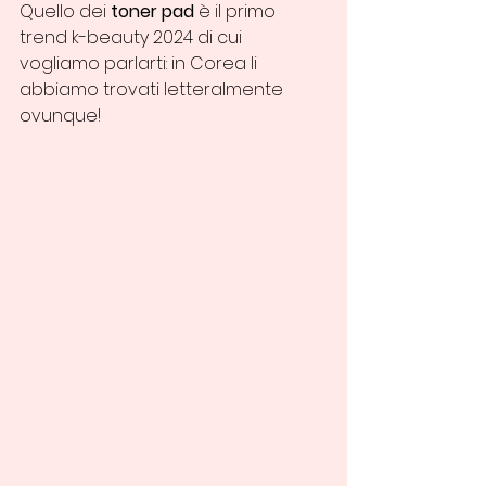
Quello dei 
toner pad
 è il primo 
trend k-beauty 2024 di cui 
vogliamo parlarti: in Corea li 
abbiamo trovati letteralmente 
ovunque! 