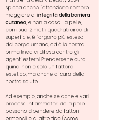
Tra i trend della K-beauty 2024 
spicca anche l'attenzione sempre 
maggiore all'
integrità della barriera 
cutanea
, e non a caso! La pelle, 
con i suoi 2 metri quadrati circa di 
superficie, è l'organo più esteso 
del corpo umano, ed è la nostra 
prima linea di difesa contro gli 
agenti esterni. Prendersene cura 
quindi non è solo un fattore 
estetico, ma anche di cura della 
nostra salute.
Ad esempio, anche se acne e vari 
processi infiammatori della pelle 
possono dipendere da fattori 
ormonali o di altro tipo (come 
un’alimentazione scorretta), 
spesso sono causati da una 