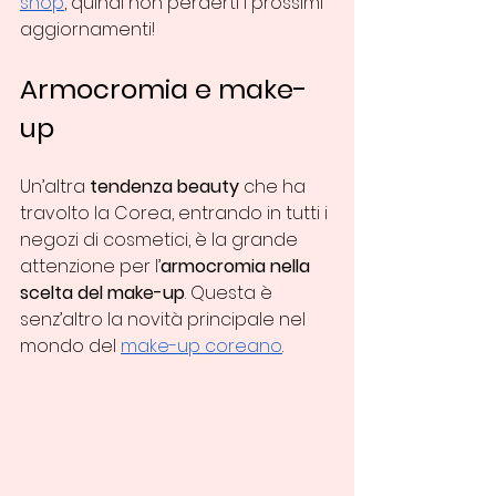
shop
, quindi non perderti i prossimi 
aggiornamenti!
Armocromia e make-
up 
Un’altra 
tendenza beauty
 che ha 
travolto la Corea, entrando in tutti i 
negozi di cosmetici, è la grande 
attenzione per l’
armocromia nella 
scelta del make-up
. Questa è 
senz’altro la novità principale nel 
mondo del 
make-up coreano
.