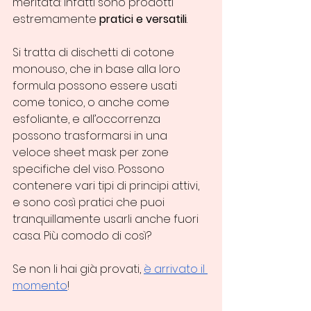
meritata: infatti sono prodotti 
estremamente 
pratici e versatili
. 
Si tratta di dischetti di cotone 
monouso, che in base alla loro 
formula possono essere usati 
come tonico, o anche come 
esfoliante, e all’occorrenza 
possono trasformarsi in una 
veloce sheet mask per zone 
specifiche del viso. Possono 
contenere vari tipi di principi attivi, 
e sono così pratici che puoi 
tranquillamente usarli anche fuori 
casa. Più comodo di così?
Se non li hai già provati, 
è arrivato il 
momento
!