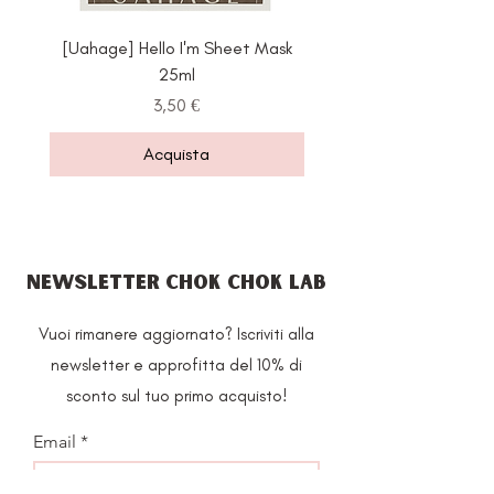
[Uahage] Hello I'm Sheet Mask
[Heveblue] Salmon C
25ml
Centella Ampoule 3
Prezzo
3,50 €
Acquista
NEWSLETTER CHOK CHOK LAB
Vuoi rimanere aggiornato? Iscriviti alla
newsletter e approfitta del 10% di
sconto sul tuo primo acquisto!
Email