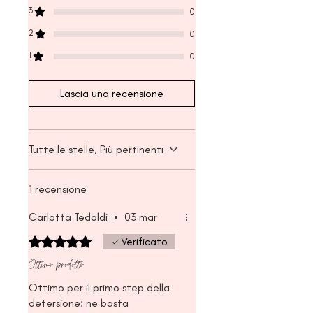
50ml
3
0
2
0
1
0
Lascia una recensione
Tutte le stelle, Più pertinenti
1 recensione
Carlotta Tedoldi
•
03 mar
Valutazione 5 stelle su 5.
Verificato
Ottimo prodotto
Ottimo per il primo step della
detersione: ne basta