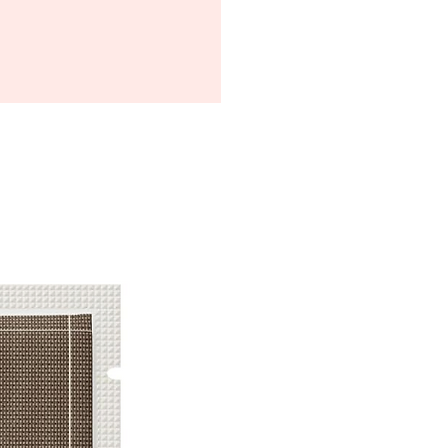
LIA AZADIRACHTA FLOWER
DIRACHTA LEAF EXTRACT,
FRUIT EXTRACT, CURCUMA LONGA
EXTRACT, OCIMUM SANCTUM LEAF
 OFFICINALIS EXTRACT, BETULA
ICA JUICE, HYDROGENATED
HEXANOIN, DICAPRYLYL
EXYL STEARATE, CETEARYL
S/C10-30 ALKYL ACRYLATE
OMETHAMINE, HYDROXYETHYL
ACRYLOYLDIMETHYL TAURATE
AN GUM, GLYCERYL
 ACID COPOLYMER, ADENOSINE,
TE, SODIUM PHYTATE, DEXTRIN,
HEROL, LEUCONOSTOC/RADISH
ATE, CERAMIDE NP,
N