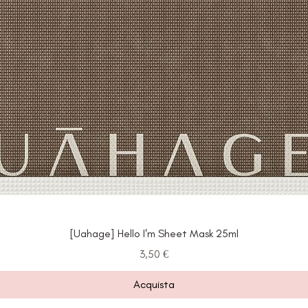
[Uahage] Hello I'm Sheet Mask 25ml
Prezzo
3,50 €
Acquista