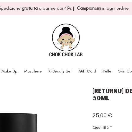
Spedizione
gratuita
a partire dai 49
€
||
Campioncini
in ogni ordine
Make Up
Maschere
K-Beauty Set
Gift Card
Pelle
Skin Co
[Returnu] D
50ml
Prezzo
25,00 €
Quantità
*