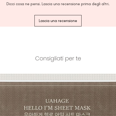
CROSSPOLYMER, ME
Dicci cosa ne pensi. Lascia una recensione prima degli altri.
EXTRACT, MELIA AZA
GARDENIA FLORIDA 
(TURMERIC) ROOT 
Lascia una recensione
EXTRACT, CORALLINA
PLATYPHYLLA JAPON
LECITHIN, TRIETHYL
CARBONATE, ETHYLH
ALCOHOL, ACRYLATE
CROSSPOLYMER, TR
Consigliati per te
ACRYLATE/SODIUM 
COPOLYMER, XANTH
ACRYLATE/ACRYLIC
SORBITAN ISOSTEARA
COLLAGEN, TOCOP
ROOT FERMENT FILTR
ETHYLHEXYLGLYCERI