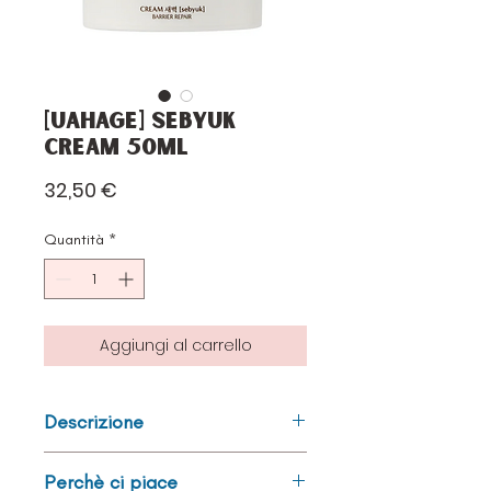
[Uahage] Sebyuk
Cream 50ml
Prezzo
32,50 €
Quantità
*
Aggiungi al carrello
Descrizione
UAHAGE Sebyuk Cream
è una
Perchè ci piace
crema idratante
che nutre