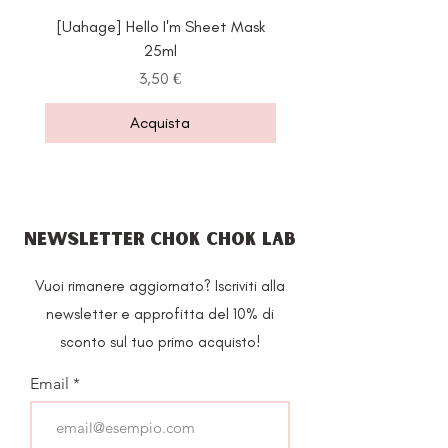
77499, Triethoxycaprylylsilane
[Uahage] Hello I'm Sheet Mask
[Heveblue] Salmon C
25ml
Centella Ampoule 3
Prezzo
3,50 €
Acquista
NEWSLETTER CHOK CHOK LAB
Vuoi rimanere aggiornato? Iscriviti alla
newsletter e approfitta del 10% di
sconto sul tuo primo acquisto!
Email