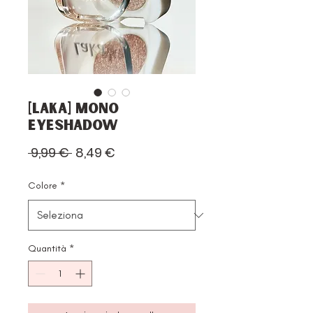
[Laka] Mono
Eyeshadow
Prezzo
Prezzo
 9,99 € 
8,49 €
regolare
scontato
Colore
*
Quantità
*