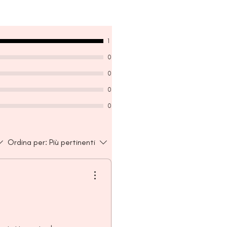
thy vitality and moisturization,
ckberry) Fruit Extract for healthy
gustifolium (Blueberry) Fruit
on
1
0
0
0
0
Ordina per:
Più pertinenti