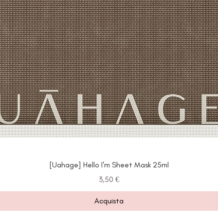
[Uahage] Hello I'm Sheet Mask 25ml
Prezzo
3,50 €
Acquista