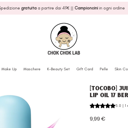
Spedizione
gratuita
a partire dai 49
€
||
Campioncini
in ogni ordine
Make Up
Maschere
K-Beauty Set
Gift Card
Pelle
Skin Co
[Tocobo] Ju
Lip Oil 17 B
Sulla base di 1 rec
5.0 | 1
Prezzo
9,99 €