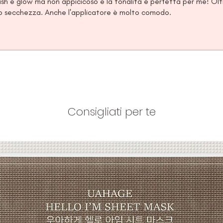
nish è glow ma non appicicoso e la tonalità è perfetta per me! Olt
loro secchezza. Anche l'applicatore è molto comodo.
Consigliati per te