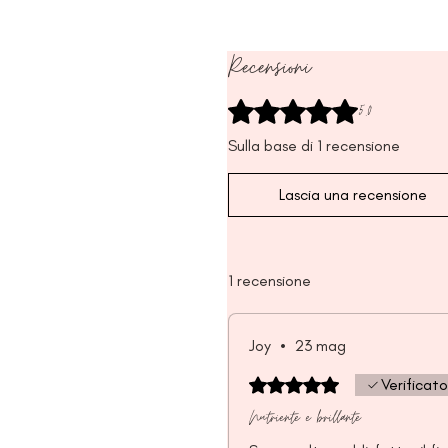
Recensioni
5.0
Valutazione 5 stelle su 5.
Sulla base di 1 recensione
Lascia una recensione
1 recensione
Joy
•
23 mag
Valutazione 5 stelle su 5.
Verificato
Nutriente e brillante