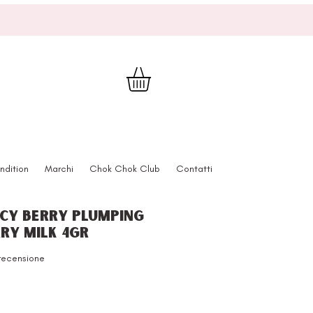
ndition
Marchi
Chok Chok Club
Contatti
icy Berry Plumping
erry Milk 4gr
ensione, la valutazione è 5.0 su cinque stelle
 recensione