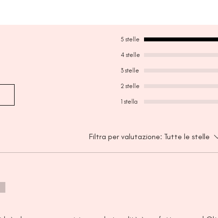
Spinosa Fruit for heal
Rubus Fruticosus (Bla
vitality, Vaccinium An
Extract for lip nutriti
5 stelle
4 stelle
3 stelle
2 stelle
1 stella
Filtra per valutazione:
Tutte le stelle