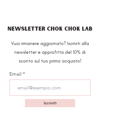
72% bifida ferment content (Bifida
Ferment Lysate, Bifida Ferment
Filtrate)
NEWSLETTER CHOK CHOK LAB
Vuoi rimanere aggiornato? Iscriviti alla
newsletter e approfitta del 10% di
sconto sul tuo primo acquisto!
Email
Iscriviti