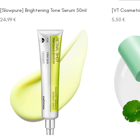
[Slowpure] Brightening Tone Serum 50ml
[VT Cosmetic
Prezzo
Prezzo
24,99 €
5,50 €