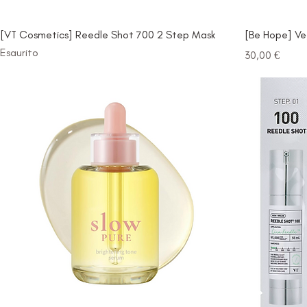
[VT Cosmetics] Reedle Shot 700 2 Step Mask
[Be Hope] Ve
Esaurito
Prezzo
30,00 €