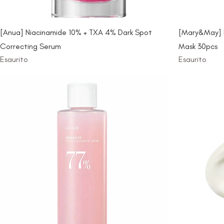
[Anua] Niacinamide 10% + TXA 4% Dark Spot
[Mary&May] N
Correcting Serum
Mask 30pcs
Esaurito
Esaurito