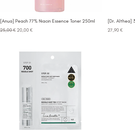
[Anua] Peach 77% Niacin Essence Toner 250ml
[Dr. Althea]
Prezzo regolare
Prezzo scontato
Prezzo
25,00 €
20,00 €
27,90 €