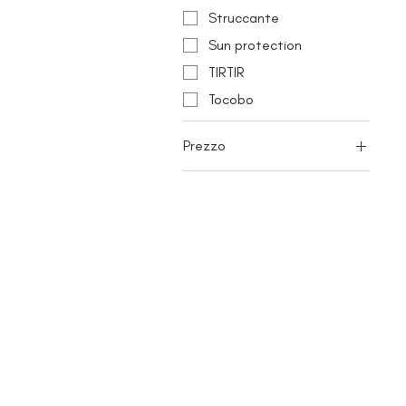
Struccante
Sun protection
TIRTIR
Tocobo
Prezzo
2 €
50 €