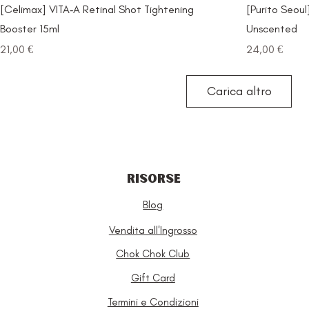
[Celimax] VITA‑A Retinal Shot Tightening
[Purito Seou
Booster 15ml
Unscented
Prezzo
Prezzo
21,00 €
24,00 €
Carica altro
RISORSE
Blog
Vendita all'Ingrosso
Chok Chok Club
Gift Card
Termini e Condizioni