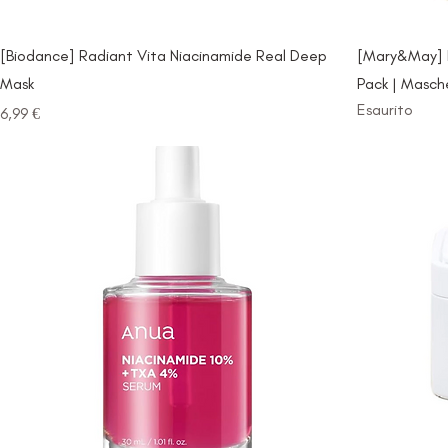
[Biodance] Radiant Vita Niacinamide Real Deep
[Mary&May] 
Mask
Pack | Masche
Esaurito
Prezzo
6,99 €