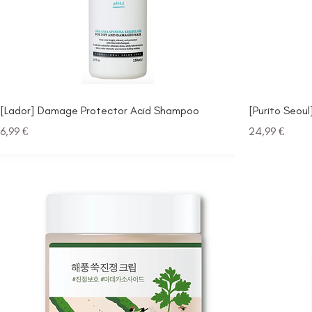
[Lador] Damage Protector Acid Shampoo
[Purito Seou
Prezzo
Prezzo
6,99 €
24,99 €