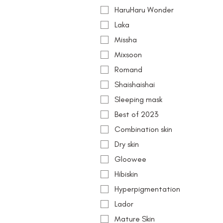
HaruHaru Wonder
Laka
Missha
Mixsoon
Romand
Shaishaishai
Sleeping mask
Best of 2023
Combination skin
Dry skin
Gloowee
Hibiskin
Hyperpigmentation
Lador
Mature Skin