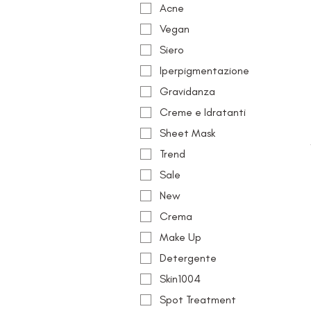
Acne
Vegan
Siero
Iperpigmentazione
Gravidanza
Creme e Idratanti
Sheet Mask
Trend
Sale
New
Crema
Make Up
Detergente
Skin1004
Spot Treatment