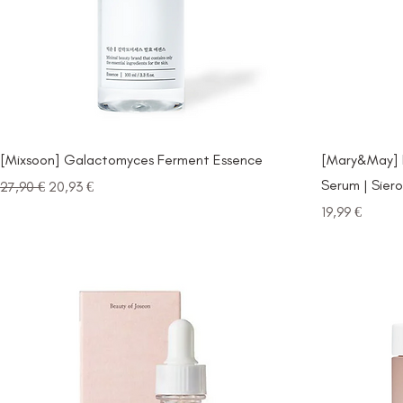
[Mixsoon] Galactomyces Ferment Essence
[Mary&May] H
Serum | Siero
Prezzo regolare
Prezzo scontato
27,90 €
20,93 €
Prezzo
19,99 €