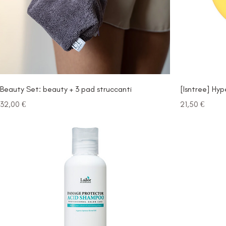
Beauty Set: beauty + 3 pad struccanti
[Isntree] Hyp
Prezzo
Prezzo
32,00 €
21,50 €