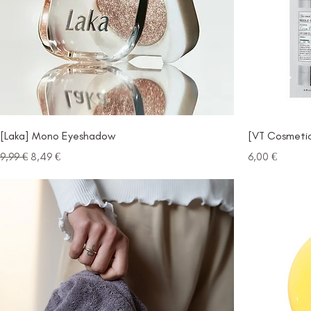
[Laka] Mono Eyeshadow
[VT Cosmetic
Prezzo regolare
Prezzo scontato
Prezzo
9,99 €
8,49 €
6,00 €