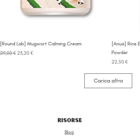
[Round Lab] Mugwort Calming Cream
[Anua] Rice 
Powder
Prezzo regolare
Prezzo scontato
29,00 €
23,20 €
Prezzo
22,50 €
Carica altro
RISORSE
Blog