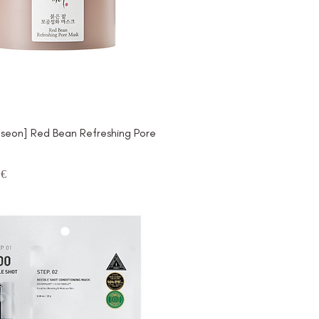
oseon] Red Bean Refreshing Pore
are
o scontato
 €