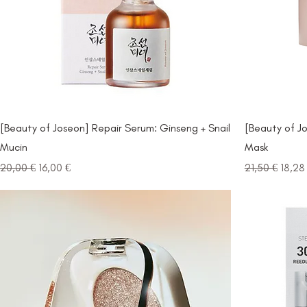
[Beauty of Joseon] Repair Serum: Ginseng + Snail
[Beauty of J
Mucin
Mask
Prezzo regolare
Prezzo scontato
Prezzo regol
Prezz
20,00 €
16,00 €
21,50 €
18,28