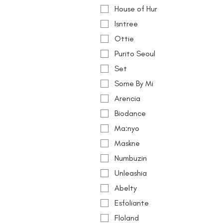
House of Hur
Isntree
Ottie
Purito Seoul
Set
Some By Mi
Arencia
Biodance
Ma:nyo
Maskne
Numbuzin
Unleashia
Abelty
Esfoliante
Floland