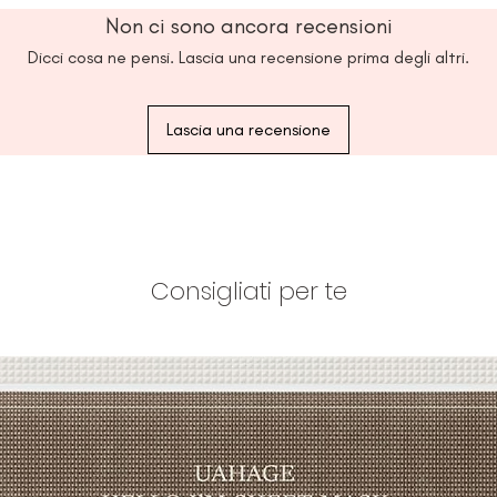
spugna di cotone e 
30, 40 gradi
Non ci sono ancora recensioni
Gli articoli be aute
Composizione: beau
Dicci cosa ne pensi. Lascia una recensione prima degli altri.
Italia utilizzando te
Lascia una recensione
Consigliati per te