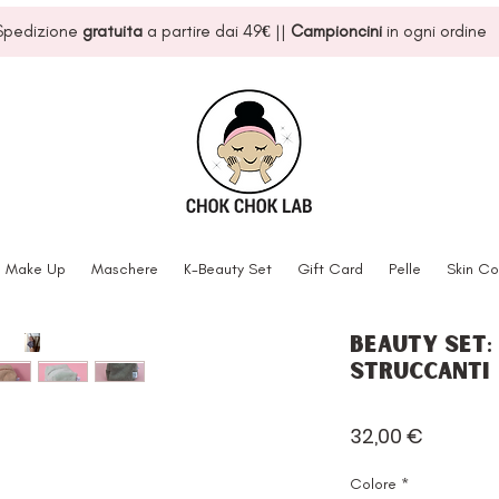
Spedizione
gratuita
a partire dai 49
€
||
Campioncini
in ogni ordine
Make Up
Maschere
K-Beauty Set
Gift Card
Pelle
Skin Co
Beauty Set:
struccanti
Prezzo
32,00 €
Colore
*