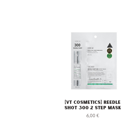
[VT Cosmetics] Reedle
Vista rapida
Shot 300 2 Step Mask
Prezzo
6,00 €