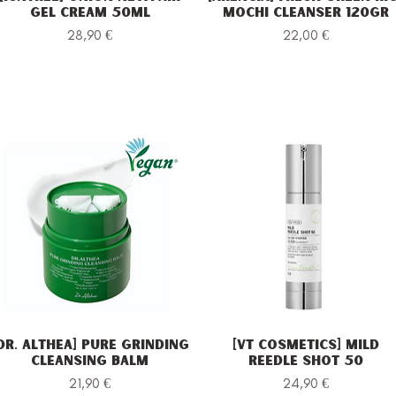
Gel Cream 50ml
Mochi Cleanser 120gr
Prezzo
Prezzo
28,90 €
22,00 €
Dr. Althea] Pure Grinding
[VT Cosmetics] Mild
Vista rapida
Vista rapida
Cleansing Balm
Reedle Shot 50
Prezzo
Prezzo
21,90 €
24,90 €