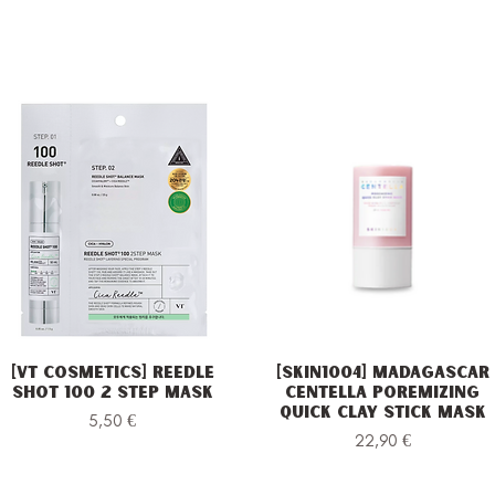
[VT Cosmetics] Reedle
[Skin1004] Madagascar
Vista rapida
Vista rapida
Shot 100 2 Step Mask
Centella Poremizing
Quick Clay Stick Mask
Prezzo
5,50 €
Prezzo
22,90 €