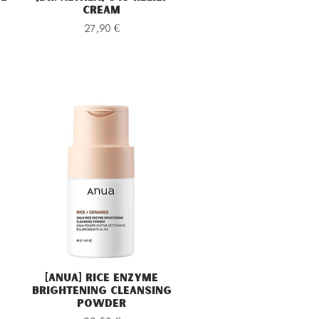
Cream
Prezzo
27,90 €
[Anua] Rice Enzyme
Vista rapida
Brightening Cleansing
Powder