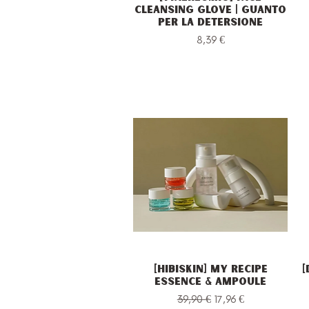
Cleansing Glove | Guanto
per la detersione
Prezzo
8,39 €
[Hibiskin] My Recipe
[
Vista rapida
Essence & Ampoule
Prezzo regolare
Prezzo scontato
39,90 €
17,96 €