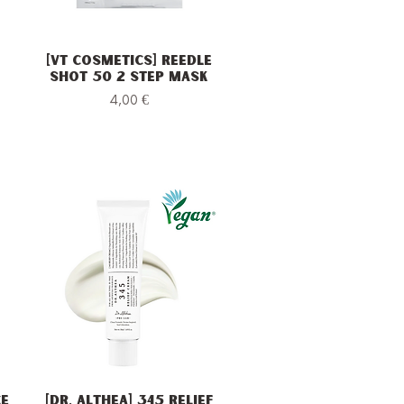
[VT Cosmetics] Reedle
Vista rapida
Shot 50 2 Step Mask
Prezzo
4,00 €
ce
[Dr. Althea] 345 Relief
Vista rapida