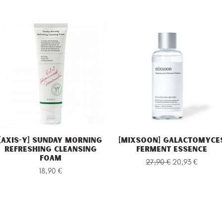
[Axis-Y] Sunday Morning
[Mixsoon] Galactomyce
Vista rapida
Vista rapida
Refreshing Cleansing
Ferment Essence
Foam
Prezzo regolare
Prezzo sconta
27,90 €
20,93 €
Prezzo
18,90 €