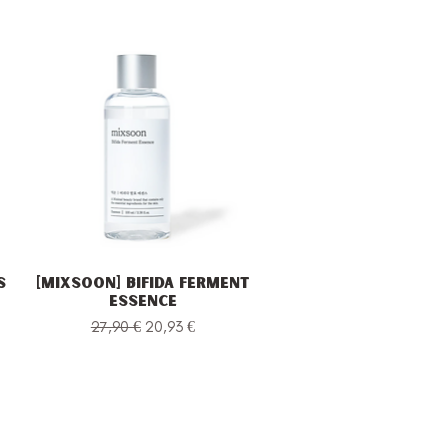
s
[Mixsoon] Bifida Ferment
Vista rapida
Essence
to
Prezzo regolare
Prezzo scontato
27,90 €
20,93 €