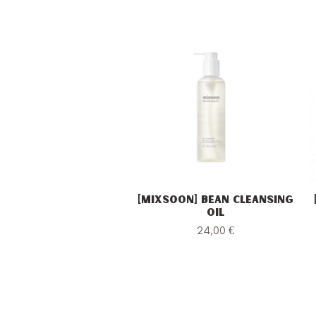
[Mixsoon] Bean Cleansing
Vista rapida
Oil
Prezzo
24,00 €