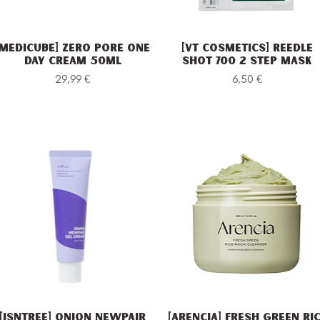
[Medicube] Zero Pore One
[VT Cosmetics] Reedle
Vista rapida
Vista rapida
Day Cream 50ml
Shot 700 2 Step Mask
Prezzo
Prezzo
29,99 €
6,50 €
[Isntree] Onion Newpair
[Arencia] Fresh Green Ri
Vista rapida
Vista rapida