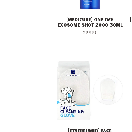
[Medicube] One Day
Vista rapida
Exosome Shot 2000 30ml
Prezzo
29,99 €
[TTAEREUMIO] Face
Vista rapida