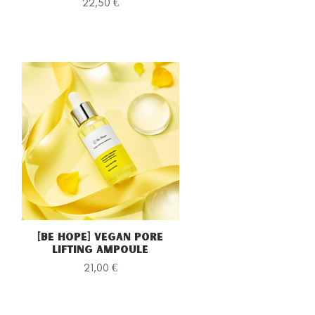
Prezzo
22,50 €
[Be Hope] Vegan Pore
Vista rapida
Lifting Ampoule
Prezzo
21,00 €