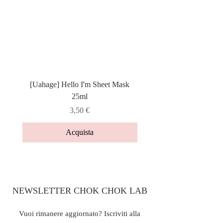
[Uahage] Hello I'm Sheet Mask
[Heveblue] Salmon Caring
25ml
Prezzo
3,50 €
Acquista
NEWSLETTER CHOK CHOK LAB
Vuoi rimanere aggiornato? Iscriviti alla