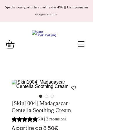
Spedizione
gratuita
a partire dai 49
€
||
Campioncini
in ogni ordine
[Skin1004] Madagascar
Centella Soothing Cream
Sulla base di 2 recensioni, la valutazione è 5.0 su cinque 
5.0 | 2 recensioni
Prezzo
A partire da
8,50€