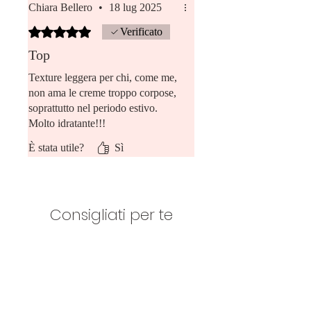
Chiara Bellero
•
18 lug 2025
generoso ad un prezzo più che
democratico! Direi più che
Valutazione 5 stelle su 5.
Verificato
approvata!
Top
Texture leggera per chi, come me,
non ama le creme troppo corpose,
soprattutto nel periodo estivo.
Molto idratante!!!
È stata utile?
Sì
Consigliati per te