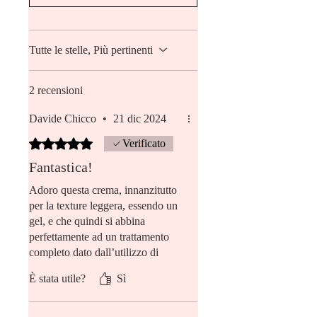
Dextrin, Theobroma Cacao (Cocoa)
Seed Extract, Leuconostoc/Radish
Root Ferment Filtrate, Biosaccharide
Gum-1, Disodium EDTA, Sodium
Tutte le stelle, Più pertinenti
Hyaluronate, Beta-Glucan,
Hydrogenated Lecithin, Coptis
2 recensioni
Chinensis Root Extract, Cetearyl
Alcohol, Stearic Acid, Ceramide NP,
Davide Chicco
•
21 dic 2024
Ceramide NG, Cholesterol,
Phytosphingosine, Ceramide AS,
Valutazione 5 stelle su 5.
Verificato
Ceramide AP, Ceramide EOP
Fantastica!
Adoro questa crema, innanzitutto
per la texture leggera, essendo un
gel, e che quindi si abbina
perfettamente ad un trattamento
completo dato dall’utilizzo di
tonico, essenza e siero; placa i
È stata utile?
Sì
rossori, uniforma l’incarnato e
idrata molto, nonostante sia
appunto un gel..e poi un formato