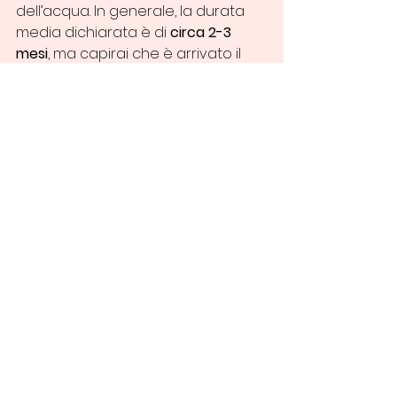
dell’acqua. In generale, la durata 
media dichiarata è di 
circa 2-3 
mesi
, ma capirai che è arrivato il 
momento di cambiare il filtro 
quando diventa bianco.
Se l’acqua è molto calcarea, 
sentirai ancora più beneficio 
dall’uso del filtro, che però 
potrebbe durare leggermente 
meno.
Filtro doccia coreano: 
un alleato di bellezza 
Inserire un filtro doccia coreano 
nella tua skincare routine 
quotidiana è davvero un modo 