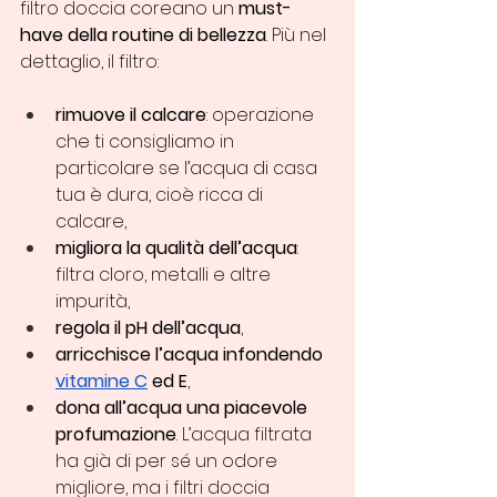
filtro doccia coreano un 
must-
have della routine di bellezza
. Più nel 
dettaglio, il filtro:
rimuove il calcare
: operazione 
che ti consigliamo in 
particolare se l’acqua di casa 
tua è dura, cioè ricca di 
calcare,
migliora la qualità dell’acqua
: 
filtra cloro, metalli e altre 
impurità,
regola il pH dell’acqua
,
arricchisce l’acqua infondendo 
vitamine C
 ed E
,
dona all’acqua una piacevole 
profumazione
. L’acqua filtrata 
ha già di per sé un odore 
migliore, ma i filtri doccia 