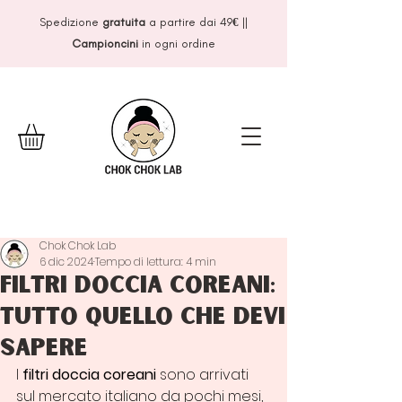
Spedizione
gratuita
a partire dai 49
€
||
Campioncini
in ogni ordine
Chok Chok Lab
6 dic 2024
Tempo di lettura: 4 min
Filtri doccia coreani:
tutto quello che devi
sapere
I 
filtri doccia coreani
 sono arrivati 
sul mercato italiano da pochi mesi, 