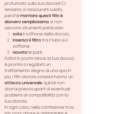
profumato sulla tua doccia! Ci 
teniamo a rassicurarti subito, 
perché 
montare questi filtri è 
davvero semplicissimo
, e non 
servono strumenti particolari:
svita
 il soffione della doccia,
inserisci il filtro
 tra il tubo e il 
soffione,
riavvita
 le parti.
Fatto! In pochi minuti, la tua doccia 
è pronta a regalarti un 
trattamento degno di una spa. In 
più, i filtri doccia coreani hanno un 
attacco universale
, quindi non 
dovrai preoccuparti di eventuali 
problemi di compatibilità con la 
tua doccia.
In ogni caso, nella confezione trovi 
istruzioni chiare e dettagliate: è 