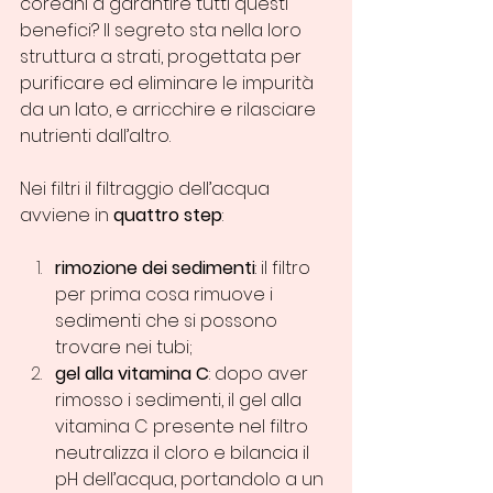
coreani a garantire tutti questi 
benefici? Il segreto sta nella loro 
struttura a strati, progettata per 
purificare ed eliminare le impurità 
da un lato, e arricchire e rilasciare 
nutrienti dall’altro.
Nei filtri il filtraggio dell’acqua 
avviene in 
quattro step
:
rimozione dei sedimenti
: il filtro 
per prima cosa rimuove i 
sedimenti che si possono 
trovare nei tubi;
gel alla vitamina C
: dopo aver 
rimosso i sedimenti, il gel alla 
vitamina C presente nel filtro 
neutralizza il cloro e bilancia il 
pH dell’acqua, portandolo a un 