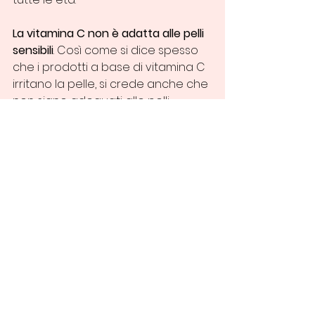
La vitamina C non è adatta alle pelli 
sensibili
. Così come si dice spesso 
che i prodotti a base di vitamina C 
irritano la pelle, si crede anche che 
non siano adeguati alle pelli 
sensibili. Invece, anche questo è un 
mito da sfatare: infatti, se scelta 
nella giusta concentrazione, e 
magari in combinazione con 
ingredienti lenitivi ed emollienti, 
anche le pelli sensibili possono 
beneficiare degli effetti positivi di 
questo antiossidante.
Le concentrazioni più alte di 
vitamina C sono più efficaci
. La 
concentrazione più efficace non è 