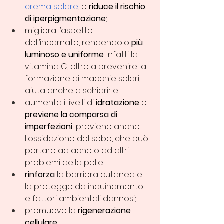
crema solare
, e 
riduce il rischio 
di
iperpigmentazione
;
migliora l’aspetto 
dell’incarnato, rendendolo 
più 
luminoso e uniforme
. Infatti la 
vitamina C, oltre a prevenire la 
formazione di macchie solari, 
aiuta anche a schiarirle;
aumenta i livelli di
 idratazione
 e 
previene la comparsa di 
imperfezioni
; previene anche 
l'ossidazione del sebo, che può 
portare ad acne o ad altri 
problemi della pelle;
rinforza
 la barriera cutanea e 
la protegge da inquinamento 
e fattori ambientali dannosi;
promuove la 
rigenerazione 
cellulare
;