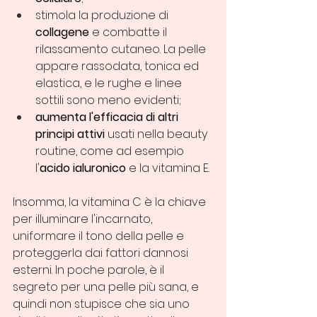
stimola la produzione di 
collagene
 e combatte il 
rilassamento cutaneo. La pelle 
appare rassodata, tonica ed 
elastica, e le rughe e linee 
sottili sono meno evidenti;
aumenta l'efficacia di altri 
principi attivi
 usati nella beauty 
routine, come ad esempio 
l'
acido ialuronico
 e la vitamina E.
Insomma, la vitamina C è la chiave 
per illuminare l'incarnato, 
uniformare il tono della pelle e 
proteggerla dai fattori dannosi 
esterni. In poche parole, è il 
segreto per una pelle più sana, e 
quindi non stupisce che sia uno 