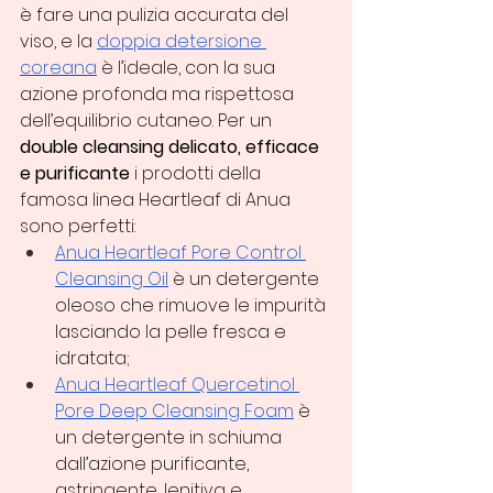
è fare una pulizia accurata del 
viso, e la 
doppia detersione 
coreana
 è l’ideale, con la sua 
azione profonda ma rispettosa 
dell’equilibrio cutaneo. Per un 
double cleansing delicato, efficace 
e purificante
 i prodotti della 
famosa linea Heartleaf di Anua 
sono perfetti:
Anua Heartleaf Pore Control 
Cleansing Oil
 è un detergente 
oleoso che rimuove le impurità 
lasciando la pelle fresca e 
idratata;
Anua Heartleaf Quercetinol 
Pore Deep Cleansing Foam
 è 
un detergente in schiuma 
dall’azione purificante, 
astringente, lenitiva e 