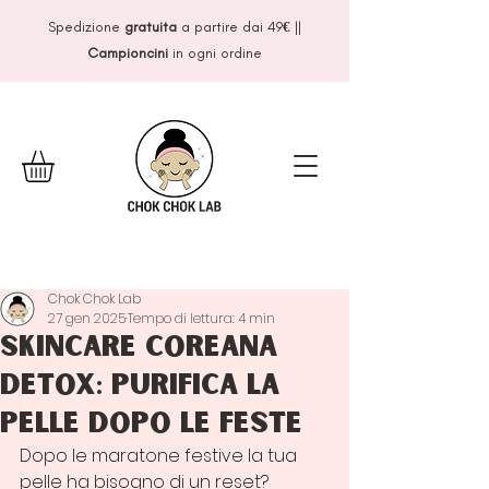
Spedizione
gratuita
a partire dai 49
€
||
Campioncini
in ogni ordine
Chok Chok Lab
27 gen 2025
Tempo di lettura: 4 min
Skincare coreana
detox: purifica la
pelle dopo le feste
Dopo le maratone festive la tua 
pelle ha bisogno di un reset? 