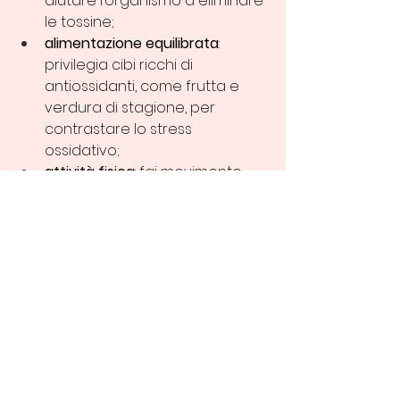
aiutare l’organismo a eliminare 
le tossine;
alimentazione equilibrata
: 
privilegia cibi ricchi di 
antiossidanti, come frutta e 
verdura di stagione, per 
contrastare lo stress 
ossidativo;
attività fisica
: fai movimento 
per stimolare la circolazione e 
favorire il drenaggio delle 
tossine;
ritmi regolari
: adotta ritmi 
regolari e dormi a sufficienza 
per prevenire gonfiori e avere 
un incarnato più fresco e 
radioso.
Ritrova freschezza e 