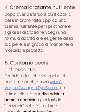
4. Crema idratante nutriente
Dopo aver deterso e purificato la 
pelle in profondità, applica una 
crema nutriente per ripristinare e 
sigillare l’idratazione. Scegli una 
formula adatta alle esigenze della 
tua pelle, e in grado di mantenerla 
morbida e protetta.
5. Contorno occhi 
rinfrescante
Per ridare freschezza anche al 
contorno occhi, prova 
Axis-Y 
Vegan Collagen Eye Serum
, un 
ottimo alleato per 
dire addio a 
borse e occhiaie
, quei fastidiosi 
“souvenir” delle feste! Il suo 
speciale 
applicatore Cool 