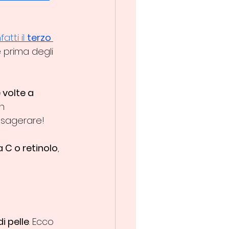
atti il 
terzo 
 prima degli 
 volte a 
n 
esagerare!
 C o retinolo
, 
di pelle
. Ecco 