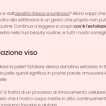
 e dall’
aspetto fresco e luminoso
? Allora sappi che 
olta alla settimana è un gesto che proprio non p
routine. Continua a leggere e scopri 
cos’è l’esfoliaz
rirla nella tua beauty routine, e tutti i nostri consigli
liazione viso
iare la pelle? Esfoliare deriva dal latino 
exfoliare
, in 
e la pelle quindi significa, in poche parole, rimuovere 
lle. 
 Si tratta di un processo di rinnovamento cellulare 
rio che il nostro corpo mette in atto continuament
 possiamo favorire e aiutare. 