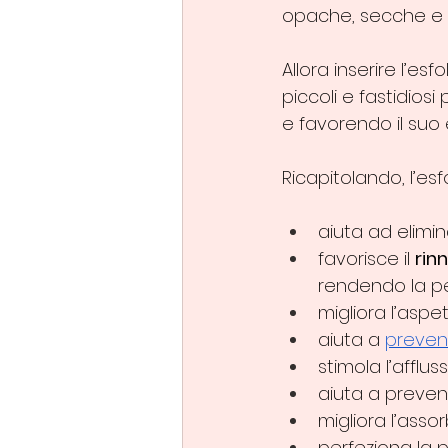
opache, secche e d
Allora inserire l’es
piccoli e fastidios
e favorendo il suo e
Ricapitolando, l’esf
aiuta ad elimin
favorisce il 
rin
rendendo la pe
migliora l’aspe
aiuta a 
preveni
stimola l’afflu
aiuta a preveni
migliora l’asso
perfeziona la p