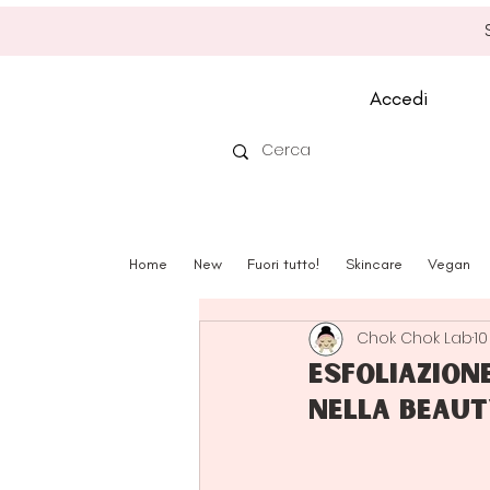
Accedi
Home
New
Fuori tutto!
Skincare
Vegan
Chok Chok Lab
10
Esfoliazion
nella beaut