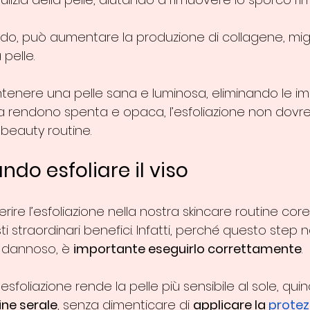
odo, può aumentare la produzione di collagene, mig
 pelle.
tenere una pelle sana e luminosa, eliminando le imp
la rendono spenta e opaca, l’esfoliazione non dovr
beauty routine.
do esfoliare il viso
rire l’esfoliazione nella nostra skincare routine cor
i straordinari benefici. Infatti, perché questo step no
a dannoso, è 
importante eseguirlo correttamente
.
l’esfoliazione rende la pelle più sensibile al sole, quin
ine serale
, senza dimenticare di 
applicare la 
protez