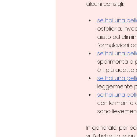
alcuni consigli:
se hai una pel
esfoliarla; inv
aiuto ad elimin
formulazioni ad
se hai una pel
sperimenta e pr
è il più adatto 
se hai una pel
leggermente più
se hai una pell
con le mani o a
sono lievement
In generale, per ca
sull’etichetta, e i