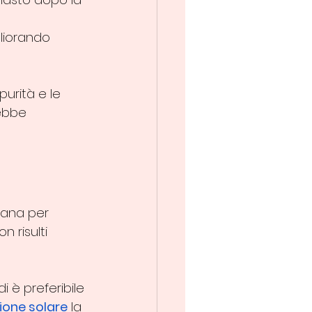
liorando 
urità e le 
ebbe 
eana per 
n risulti 
di è preferibile 
ione solare
 la 