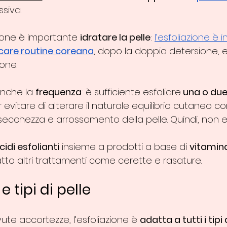
siva.
zione è importante 
idratare la pelle
: 
l’esfoliazione è inf
ncare routine coreana
, dopo la doppia detersione, e
one. 
nche la 
frequenza
: è sufficiente esfoliare
 una o due
r evitare di alterare il naturale equilibrio cutaneo co
cchezza e arrossamento della pelle. Quindi, non 
cidi esfolianti
 insieme a prodotti a base di 
vitamina
tto altri trattamenti come cerette e rasature.
e tipi di pelle
ute accortezze, l’esfoliazione è 
adatta a tutti i tipi 