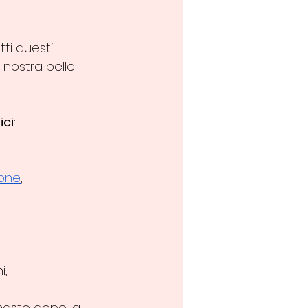
tti questi 
 nostra pelle 
ici
:
ione
, 
i,
imasto dopo la 