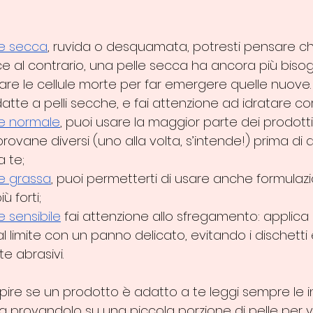
le secca
, ruvida o desquamata, potresti pensare c
ece al contrario, una pelle secca ha ancora più biso
are le cellule morte per far emergere quelle nuove. 
atte a pelli secche, e fai attenzione ad idratare c
le normale
, puoi usare la maggior parte dei prodotti 
ovane diversi (uno alla volta, s’intende!) prima di 
a te;
le grassa
, puoi permetterti di usare anche formulazi
 forti;
e sensibile
 fai attenzione allo sfregamento: applica l
l limite con un panno delicato, evitando i dischetti e
e abrasivi. 
pire se un prodotto è adatto a te leggi sempre le in
nizia provandolo su una piccola porzione di pelle pe