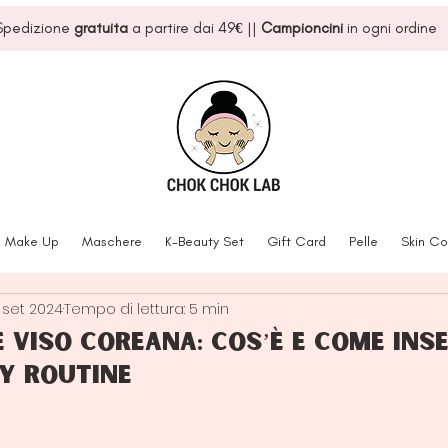
Spedizione
gratuita
a partire dai 49
€
||
Campioncini
in ogni ordine
Make Up
Maschere
K-Beauty Set
Gift Card
Pelle
Skin Co
 set 2024
Tempo di lettura: 5 min
e viso coreana: cos’è e come ins
y routine