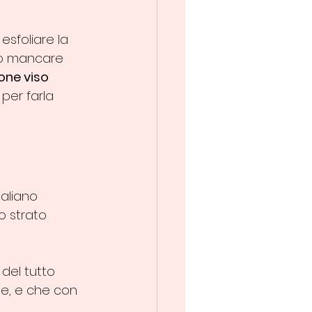
esfoliare la 
uò mancare 
ione viso 
 per farla 
italiano 
lo strato 
del tutto 
e, e che con 