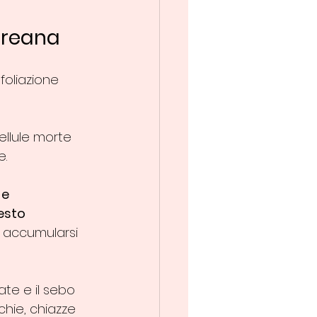
coreana
foliazione 
ellule morte 
.  
e 
esto 
d accumularsi 
te e il sebo 
hie, chiazze 