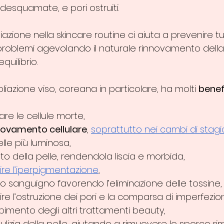
esquamate, e pori ostruiti.
foliazione nella skincare routine ci aiuta a prevenire tu
i problemi agevolando il naturale rinnovamento della
quilibrio.
oliazione viso, coreana in particolare, ha molti 
benef
are le cellule morte,
novamento cellulare
, 
soprattutto nei cambi di stag
lle più luminosa,
tto della pelle, rendendola liscia e morbida,
re l’iperpigmentazione
,
sso sanguigno favorendo l’eliminazione delle tossine,
re l’ostruzione dei pori e la comparsa di imperfezion
rbimento degli altri trattamenti beauty,
ulizia della pelle, aiutando a rimuovere lo sporco r