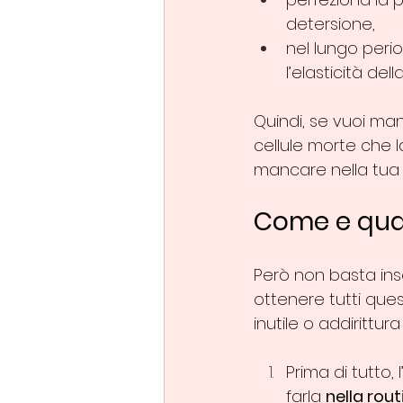
detersione,
nel lungo peri
l’elasticità della
Quindi, se vuoi man
cellule morte che 
mancare nella tua 
Come e quan
Però non basta inse
ottenere tutti quest
inutile o addirittur
Prima di tutto, 
farla 
nella 
rout