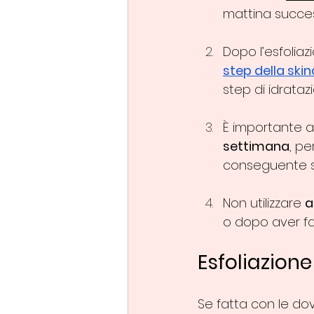
mattina succes
Dopo l’esfolia
step della ski
step di idratazi
È importante a
settimana
, pe
conseguente se
Non utilizzare 
a
o dopo aver fa
Esfoliazione 
Se fatta con le dov