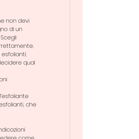
he non devi 
gno di un 
Scegli 
orrettamente; 
esfolianti; 
decidere qual 
oni 
’esfoliante 
sfolianti, che 
dicazioni 
r vedere come 