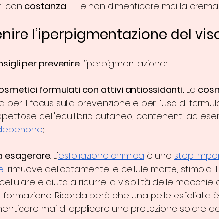
ti con 
costanza
 —  e non dimenticare mai la crema 
ire l’iperpigmentazione del vis
sigli per prevenire
 l’iperpigmentazione:
smetici formulati con attivi antiossidanti. 
La 
cosm
a per il focus sulla prevenzione e per l’uso di formula
ispettose dell'equilibrio cutaneo, contenenti ad es
idebenone
; 
a esagerare
. L'
esfoliazione chimica
 è uno 
step impor
e
: rimuove delicatamente le cellule morte, stimola il
llulare e aiuta a ridurre la visibilità delle macchie 
 formazione. Ricorda però che una pelle esfoliata è 
imenticare mai di applicare una protezione solare a