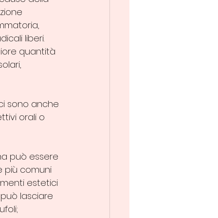
izione 
mmatoria, 
ali liberi. 
iore quantità 
lari, 
 ci sono anche 
ivi orali o 
na può essere 
e più comuni 
menti estetici 
 può lasciare 
foli;