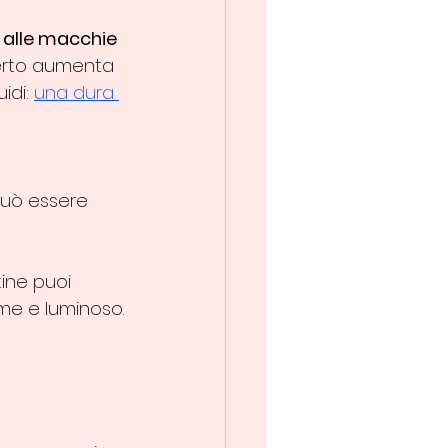
 alle macchie 
perto aumenta 
idi: 
una dura 
 
può essere 
ine puoi 
rme e luminoso.