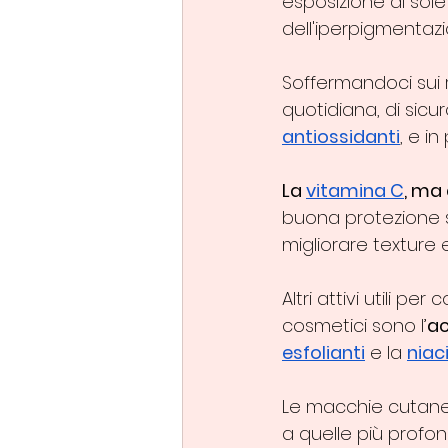
esposizione al sol
dell'iperpigmentazi
Soffermandoci sui 
quotidiana, di sicur
antiossidanti
, e in
La 
vitamina C
, ma 
buona protezione so
migliorare texture e
Altri attivi utili p
cosmetici sono l’
ac
esfolianti
 e la 
niac
Le macchie cutanee
a quelle più profon