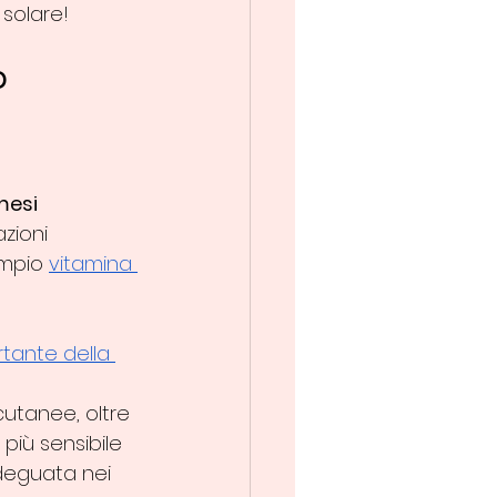
solare!
o
esi 
zioni 
empio 
vitamina 
tante della 
 
cutanee, oltre 
più sensibile 
deguata nei 