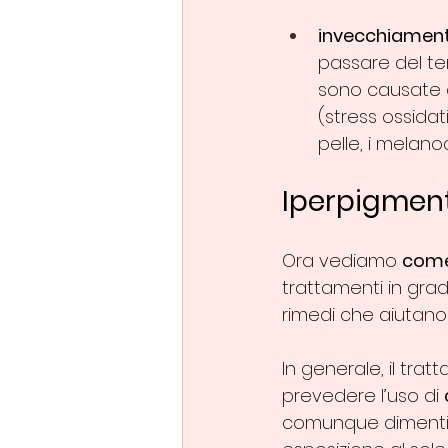
invecchiamen
passare del t
sono causate qu
(stress ossidat
pelle, i melanoci
Iperpigment
Ora vediamo 
come
trattamenti in gra
rimedi che aiutano 
In generale, il tr
prevedere l’uso di 
comunque dimentica