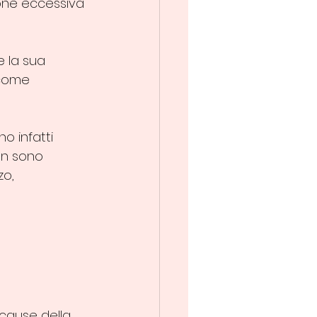
one eccessiva 
e la sua 
 come 
o infatti 
non sono 
o, 
 cause della 