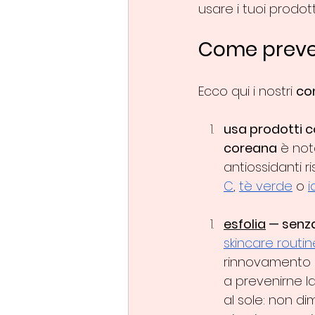
usare i tuoi prodot
Come preven
Ecco qui i nostri 
con
usa prodotti co
coreana
 è not
antiossidanti r
C
, 
tè verde
 o 
esfolia
 — senz
skincare routin
rinnovamento ce
a prevenirne la
al sole: non d