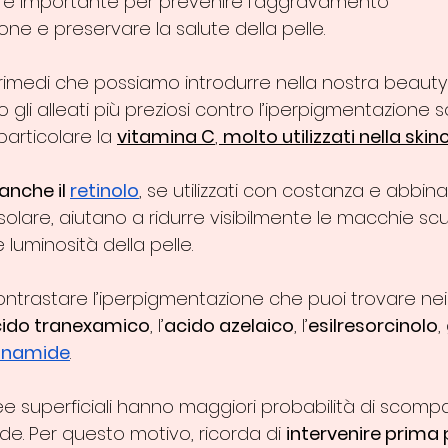
e è importante per prevenire l'aggravamento 
one e preservare la salute della pelle.
rimedi che possiamo introdurre nella nostra beauty 
o gli alleati più preziosi contro l’iperpigmentazione s
 particolare la 
vitamina C
, 
molto utilizzati nella ski
anche il 
retinolo
, se utilizzati con costanza e abbina
lare, aiutano a ridurre visibilmente le macchie scu
 luminosità della pelle.
er contrastare l’iperpigmentazione che puoi trovare nei
ido tranexamico
, l’
acido azelaico
, l’
esilresorcinolo
,
inamide
.
 superficiali hanno maggiori probabilità di scompar
de. Per questo motivo, ricorda di 
intervenire prima 