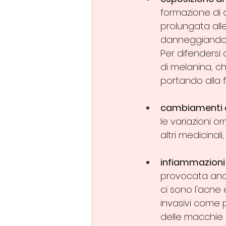
formazione di d
prolungata alle
danneggiando le
Per difendersi
di melanina, ch
portando alla 
cambiamenti 
le variazioni o
altri medicinali
infiammazioni e
provocata anch
ci sono l'acne 
invasivi come p
delle macchie sc