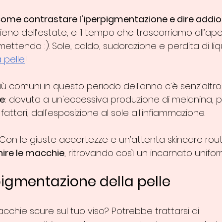
come contrastare l'iperpigmentazione e dire addio
ieno dell’estate, e il tempo che trascorriamo all’a
ttendo :). Sole, caldo, sudorazione e perdita di liqu
 pelle
!
 più comuni in questo periodo dell’anno c’è senz’altro
e
: dovuta a un'eccessiva produzione di melanina, 
attori, dall'esposizione al sole all'infiammazione. 
Con le giuste accortezze e un’attenta skincare rout
nire le macchie
, ritrovando così un incarnato unifo
pigmentazione della pelle
cchie scure sul tuo viso? Potrebbe trattarsi di 