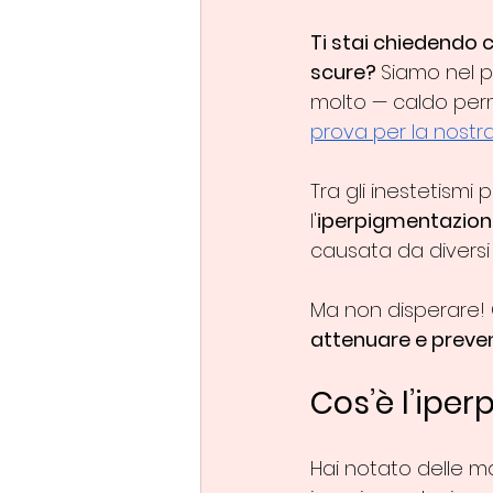
Ti stai chiedendo 
scure? 
Siamo nel p
molto — caldo perme
prova per la nostra
Tra gli inestetismi
l'
iperpigmentazion
causata da diversi f
Ma non disperare! 
attenuare e preve
Cos’è l’iper
Hai notato delle ma