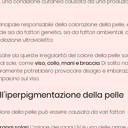
, una condizione cutanea causata da una produzi
rincipale responsabile della colorazione della pelle, 
de sia da fattori genetici, sia da fattori ambientali,
adiazione ultravioletta.
sate da queste irregolarità del colore della pelle son
al sole, come 
viso, collo, mani e braccia
. Di solito 
curamente potrebbero provocare disagio e imbarazz
paiono sul viso.
ll’iperpigmentazione della pelle
olore della pelle può essere causata da vari fattori:
raggi solari
. L’azione dei raggi UV è una delle prime