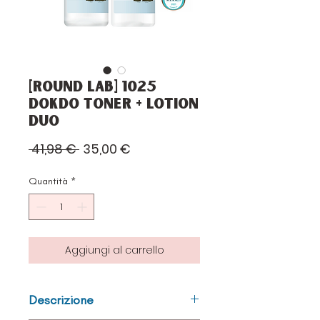
[Round Lab] 1025
Dokdo Toner + Lotion
DUO
Prezzo
Prezzo
 41,98 € 
35,00 €
regolare
scontato
Quantità
*
Aggiungi al carrello
Descrizione