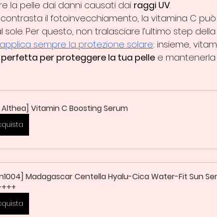
 la pelle dai danni causati dai 
raggi UV
.
 contrasta il fotoinvecchiamento, la vitamina C può
al sole. Per questo, non tralasciare l’ultimo step della
applica sempre la protezione solare
: insieme, vita
 perfetta per proteggere la tua pelle
 e mantenerla 
. Althea] Vitamin C Boosting Serum
cquista
in1004] Madagascar Centella Hyalu-Cica Water-Fit Sun Se
++++
cquista