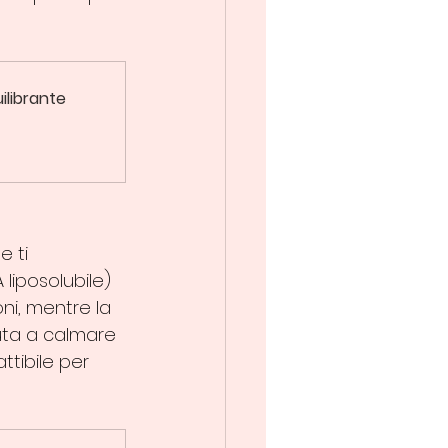
ilibrante
 ti 
 liposolubile) 
ni, mentre la 
uta a calmare 
ttibile per 