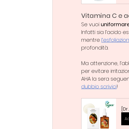
Vitamina C e a
Se vuoi 
uniformare 
Infatti sia l’acido
mentre 
l’esfoliazi
profondità. 
Ma attenzione, l’ab
per evitare irritazi
AHA la sera seguend
dubbio scrivici
!
[Dr
A