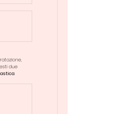
dratazione, 
esti due 
lastica
.