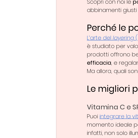
Scopri con noi le 
p
abbinamenti giusti
Perché le p
L’arte del 
layering
 
è studiato per valor
prodotti offrono ben
efficacia
, e regalan
Ma allora, quali so
Le migliori
Vitamina C e S
Puoi 
integrare la v
momento ideale per 
infatti, non solo il