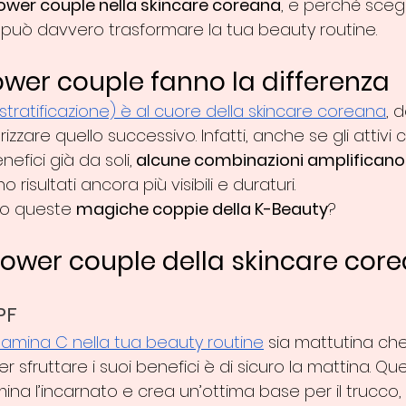
ower couple nella skincare coreana
, e perché scegli
 può davvero trasformare la tua beauty routine.
ower couple fanno la differenza
(stratificazione) è al cuore della skincare coreana
, 
izzare quello successivo. Infatti, anche se gli attivi 
efici già da soli,
 alcune combinazioni amplificano l
o risultati ancora più visibili e duraturi.
no queste 
magiche coppie della K-Beauty
?
 power couple della skincare cor
PF
itamina C nella tua beauty routine
 sia mattutina che 
sfruttare i suoi benefici è di sicuro la mattina. Que
lumina l’incarnato e crea un’ottima base per il trucco