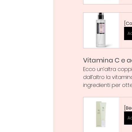
[Co
A
Vitamina C e a
Ecco un’altra coppia
dall’altro la vitam
ingredienti per ot
[Be
A