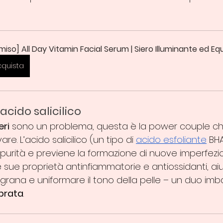
miso] All Day Vitamin Facial Serum | Siero Illuminante ed Equ
cquista
cido salicilico
eri
 sono un problema, questa è la power couple che
re. L’acido salicilico (un tipo di 
acido esfoliante
 BHA
 impurità e previene la formazione di nuove imperfezio
e sue proprietà antinfiammatorie e antiossidanti, ai
la grana e uniformare il tono della pelle – un duo imba
ibrata
.