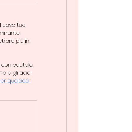
 caso tuo. 
uminante, 
trare più in 
 con cautela, 
a e gli acidi 
er qualsiasi 