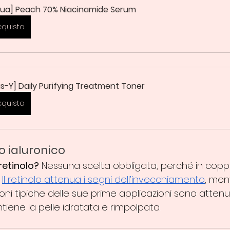
ua] Peach 70% Niacinamide Serum
cquista
is-Y] Daily Purifying Treatment Toner
cquista
o ialuronico
retinolo?
 Nessuna scelta obbligata, perché in copp
 
Il retinolo attenua i segni dell’invecchiamento
, men
ioni tipiche delle sue prime applicazioni sono attenu
tiene la pelle idratata e rimpolpata.