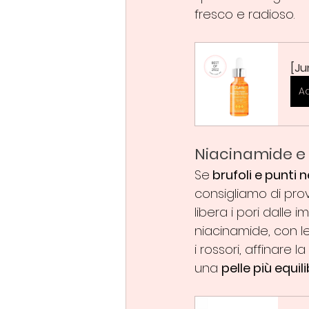
fresco e radioso.
[Ju
A
Niacinamide e a
Se
 brufoli e punti n
consigliamo di prova
libera i pori dalle
niacinamide, con l
i rossori, affinare 
una 
pelle più equil