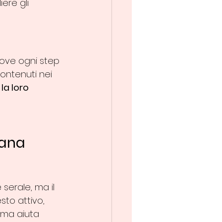
ere gli 
dove ogni step 
contenuti nei 
a loro 
eana
serale, ma il 
sto attivo, 
, ma aiuta 