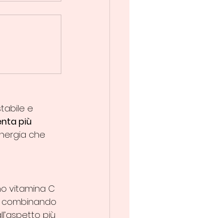
tabile e 
enta più 
nergia che 
o vitamina C 
ne combinando 
l’aspetto più 