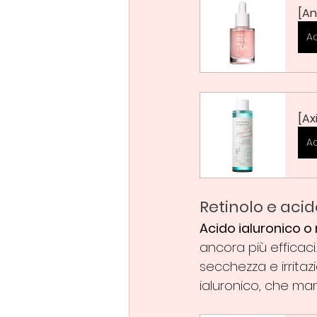
[An
A
[Ax
A
Retinolo e acid
Acido ialuronico o 
ancora più efficaci.
secchezza e irritaz
ialuronico, che man