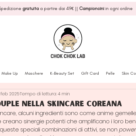
Spedizione
gratuita
a partire dai 49
€
||
Campioncini
in ogni ordine
Make Up
Maschere
K-Beauty Set
Gift Card
Pelle
Skin Co
 feb 2025
Tempo di lettura: 4 min
uple nella skincare coreana
incare, alcuni ingredienti sono come anime gemelle
creano sinergie potenti che amplificano i loro benef
ueste speciali combinazioni di attivi, se non 
power