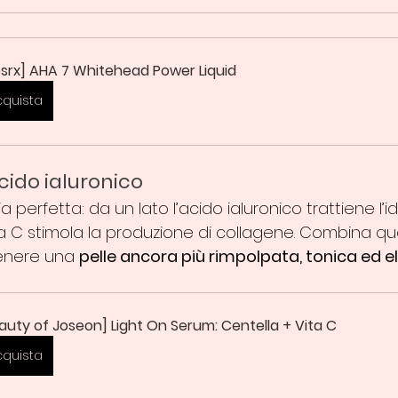
srx] AHA 7 Whitehead Power Liquid
cquista
cido ialuronico
 perfetta: da un lato l’acido ialuronico trattiene l’i
ina C stimola la produzione di collagene. Combina qu
tenere una 
pelle ancora più rimpolpata, tonica ed e
auty of Joseon] Light On Serum: Centella + Vita C
cquista