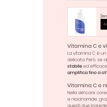
[Is
A
Vitamina C e v
La vitamina C è un 
delicata. Però, se a
stabile
 ed efficac
amplifica fino a ot
Vitamina C e 
Nella skincare co
e niacinamide, grazi
questi due ingredie