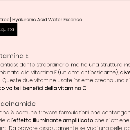
ntree] Hyaluronic Acid Water Essence
cquista
itamina E
antiossidante straordinario, ma ha una struttura ins
bbinata alla vitamina E (un altro antiossidante), 
div
e. Queste due vitamine usate insieme creano una si
to volte i benefici della vitamina C
!
niacinamide
reana è comune trovare formulazioni che contengon
e all’
effetto illuminante amplificato
 che si ottie
nti. Da provare assolutamente se vuoi una pelle dal