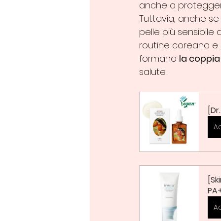
anche a proteggere
Tuttavia, anche se
pelle più sensibile 
routine coreana e 
formano 
la coppia
salute.
[Dr
A
[Sk
PA
A