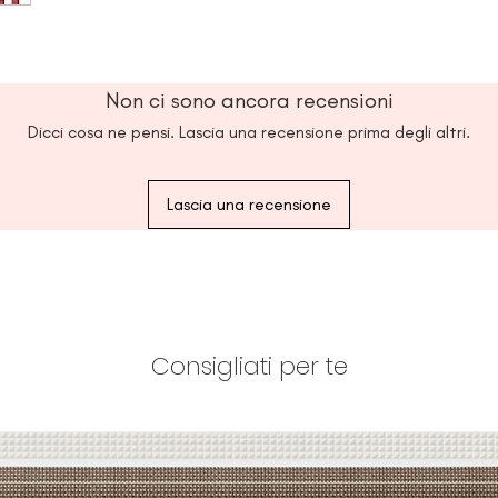
Dipropylene Glycol,
Glycol, Xanthan Gu
Acryloyldimethyltau
Ethylhexanoate, Dim
Non ci sono ancora recensioni
Polyacrylate, Sodium
Acrylate/Sodium Acr
Dicci cosa ne pensi. Lascia una recensione prima degli altri.
Adenosine, Cetearyl
Cyanocobalamin, Capr
Carica (Fig) Fruit Ex
Lascia una recensione
Morus Alba Fruit Ext
Extract, Polyglyceryl
Lycopersicum (Tomato
Sorbitan Isostearate
Glycyrrhizate, Phosph
Extract, Glucose, Cho
Consigliati per te
Euterpe Oleracea Fru
(Blackberry) Fruit E
Fruit Extract, Vaccin
Extract, Vaccinium 
Extract, Tocopheryl 
Copper Tripeptide-1,