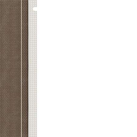
de NP, Alanine/Histidine/Lysine
HCl, Hexapeptide-9, Palmitoyl