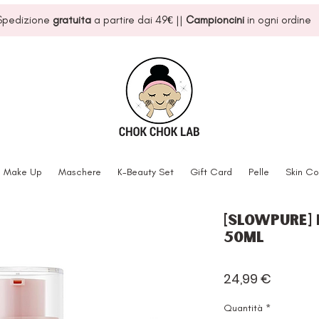
Spedizione
gratuita
a partire dai 49
€
||
Campioncini
in ogni ordine
Make Up
Maschere
K-Beauty Set
Gift Card
Pelle
Skin Co
[Slowpure] 
50ml
Prezzo
24,99 €
Quantità
*