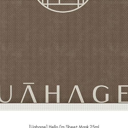
[Uahage] Hello I'm Sheet Mask 25ml