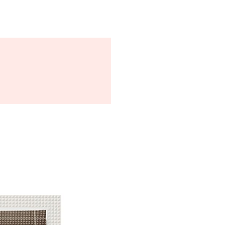
 Hydroxyacetophenone, Caprylyl
m, Ammonium
rate/VP Copolymer, Cetearyl
ethicone, Fragrance, Sodium
 Polyacrylate Starch, Hydroxyethyl
yloyldimethyl Taurate Copolymer,
 Glucoside, Disodium EDTA,
ylic/Capric Triglyceride, Ficus
tract, Ginkgo Biloba Nut Extract,
ract, Punica Granatum Fruit
-10 Laurate, Dextrin, Solanum
) Fruit Extract, Polysorbate 60,
, Ubiquinone, Dipotassium
olipids, Gardenia Florida Fruit
lesterol, Pentylene Glycol,
it Extract, Rubus Fruticosus
xtract, Rubus Idaeus (Raspberry)
ium Angustifolium (Blueberry) Fruit
Macrocarpon (Cranberry) Fruit
Acetate, Acetyl Hexapeptide-8,
 Palmitoyl Pentapeptide-4,