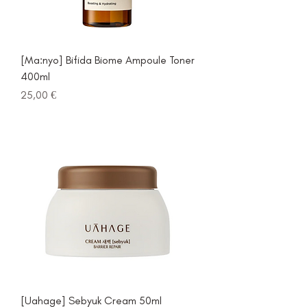
[Ma:nyo] Bifida Biome Ampoule Toner
400ml
Prezzo
25,00 €
[Uahage] Sebyuk Cream 50ml