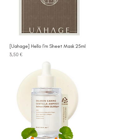
[Uahage] Hello I'm Sheet Mask 25ml
Prezzo
3,50 €