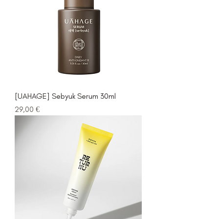
[UAHAGE] Sebyuk Serum 30ml
Prezzo
29,00 €