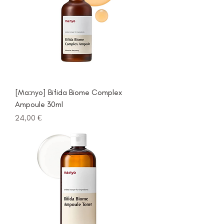
[Ma:nyo] Bifida Biome Complex
Ampoule 30ml
Prezzo
24,00 €